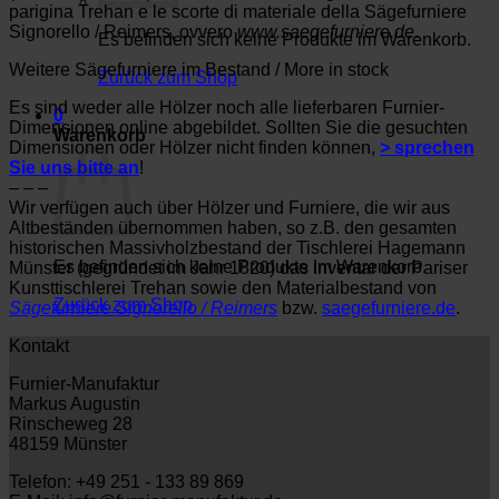
parigina
Trehan
e
le
scorte
di
materiale
della
Sägefurniere
Signorello
/
Reimers
,
ovvero
www.
saegefurniere.de
.
Es befinden sich keine Produkte im Warenkorb.
Weitere Sägefurniere im Bestand / More in stock
Zurück zum Shop
Es sind weder alle Hölzer noch alle lieferbaren Furnier-
0
Dimensionen online abgebildet. Sollten Sie die gesuchten
Warenkorb
Dimensionen oder Hölzer nicht finden können,
> sprechen
Sie uns bitte an
!
– – –
Wir verfügen auch über Hölzer und Furniere, die wir aus
Altbeständen übernommen haben, so z.B. den gesamten
historischen Massivholzbestand der Tischlerei Hagemann
Es befinden sich keine Produkte im Warenkorb.
Münster (gegründet im Jahr 1820) das Inventar der Pariser
Kunsttischlerei Trehan sowie den Materialbestand von
Zurück zum Shop
Sägefurniere Signorello / Reimers
bzw.
saegefurniere.de
.
Kontakt
Furnier-Manufaktur
Markus Augustin
Rinscheweg 28
48159 Münster
Telefon: +49 251 - 133 89 869