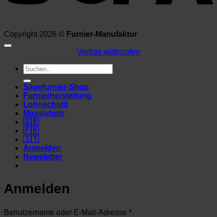
Copyright 2026 ©
Furnier-Manufaktur
Vertrag widerrufen
Suchen
nach:
Sägefurnier-Shop
Furnierherstellung
Lohnschnitt
Massivholz
🇬🇧
🇫🇷
🇮🇹
Anmelden
Newsletter
Anmelden
Erforderlich
Benutzername oder E-Mail-Adresse
*