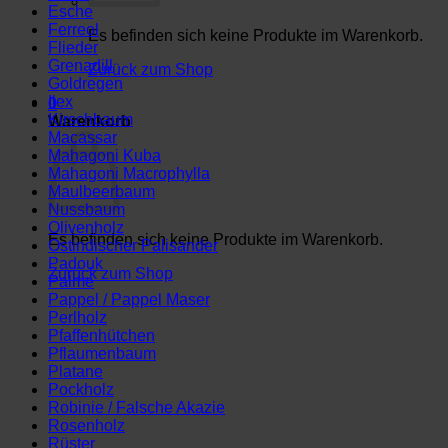
Esche
Ferreol
Es befinden sich keine Produkte im Warenkorb.
Flieder
Grenadill
Zurück zum Shop
Goldregen
Ilex
0
Kirschbaum
Warenkorb
Macassar
Mahagoni Kuba
Mahagoni Macrophylla
Maulbeerbaum
Nussbaum
Olivenholz
Es befinden sich keine Produkte im Warenkorb.
Ostindischer Palisander
Padouk
Zurück zum Shop
Palme
Pappel / Pappel Maser
Perlholz
Pfaffenhütchen
Pflaumenbaum
Platane
Pockholz
Robinie / Falsche Akazie
Rosenholz
Rüster