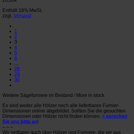
20,00
€
Enthält 19% MwSt.
zzgl.
Versand
1
2
3
4
5
6
…
28
29
30
Weitere Sägefurniere im Bestand / More in stock
Es sind weder alle Hölzer noch alle lieferbaren Furnier-
Dimensionen online abgebildet. Sollten Sie die gesuchten
Dimensionen oder Hölzer nicht finden können,
> sprechen
Sie uns bitte an
!
– – –
Wir verfügen auch über Hölzer und Furniere, die wir aus