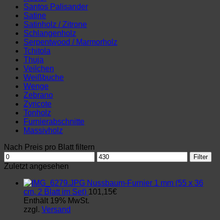
Santos Palisander
Satine
Satinholz / Zitrone
Schlangenholz
Serpentwood / Marmorholz
Tchitola
Thuja
Veilchen
Weißbuche
Wenge
Zebrano
Zyricote
Tonholz
Furnierabschnitte
Massivholz
Nach Preis pro Blatt filtern
Min.
Max.
Filter
Preis
Preis
Zuletzt angesehen
Nussbaum-Furnier 1 mm (55 x 36
cm, 2 Blatt im Set)
101,15
€
Enthält 19% MwSt.
zzgl.
Versand