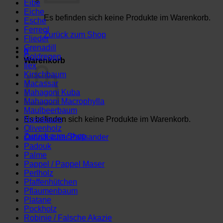
Eibe
Eiche
Es befinden sich keine Produkte im Warenkorb.
Esche
Ferreol
Zurück zum Shop
Flieder
Grenadill
0
Goldregen
Warenkorb
Ilex
Kirschbaum
Macassar
Mahagoni Kuba
Mahagoni Macrophylla
Maulbeerbaum
Es befinden sich keine Produkte im Warenkorb.
Nussbaum
Olivenholz
Zurück zum Shop
Ostindischer Palisander
Padouk
Palme
Pappel / Pappel Maser
Perlholz
Pfaffenhütchen
Pflaumenbaum
Platane
Pockholz
Robinie / Falsche Akazie