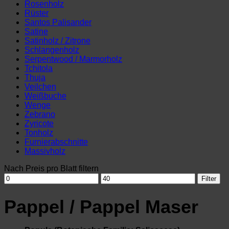
Rosenholz
Rüster
Santos Palisander
Satine
Satinholz / Zitrone
Schlangenholz
Serpentwood / Marmorholz
Tchitola
Thuja
Veilchen
Weißbuche
Wenge
Zebrano
Zyricote
Tonholz
Furnierabschnitte
Massivholz
Nach Preis pro Blatt filtern
Min.
Max.
Filter
Preis
Preis
Pappel / Pappel Maser