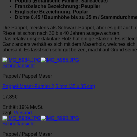
Populs (Botanische Familie: Salicaceae)
Französische Bezeichnung: Peuplier
Englische Bezeichnung: Poplar
Dichte 0.45 / Baumhöhe bis zu 35 m / Stammdurchme
Die Pappel, meistens als Schwarz-Pappel, aber es gibt auch d
Riese ist schon nach 30 bis 40 Jahren ausgewachsen.
Das relativ unspektakuläre Holz hat einige Stärken: Es ist lei
Ganz anders verhält es sich mit dem Maserholz, welches sich 
übersäht. Es lässt sich sehr gut beizen, macht auf Grund seine
Schnellansicht
Pappel / Pappel Maser
Pappel-Maser-Furnier 2,5 mm (35 x 35 cm)
17,85
€
Enthält 19% MwSt.
zzgl.
Versand
Schnellansicht
Pappel / Pappel Maser