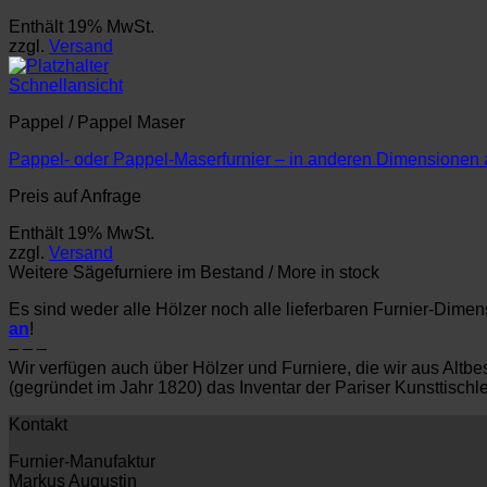
Enthält 19% MwSt.
zzgl.
Versand
Schnellansicht
Pappel / Pappel Maser
Pappel- oder Pappel-Maserfurnier – in anderen Dimensionen 
Preis auf Anfrage
Enthält 19% MwSt.
zzgl.
Versand
Weitere Sägefurniere im Bestand / More in stock
Es sind weder alle Hölzer noch alle lieferbaren Furnier-Dime
an
!
– – –
Wir verfügen auch über Hölzer und Furniere, die wir aus Al
(gegründet im Jahr 1820) das Inventar der Pariser Kunsttisch
Kontakt
Furnier-Manufaktur
Markus Augustin