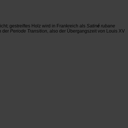
cht; gestreiftes Holz wird in Frankreich als
Satin
é
rubane
n der
Periode Transition
, also der Übergangszeit von Louis XV