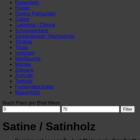
Rosenholz
Rüster
Santos Palisander
Satine
Satinholz / Zitrone
Schlangenholz
Serpentwood / Marmorholz
Tchitola
Thuja
Veilchen
Weißbuche
Wenge
Zebrano
Zyricote
Tonholz
Furnierabschnitte
Massivholz
Nach Preis pro Blatt filtern
Min.
Max.
Filter
Preis
Preis
Satine / Satinholz