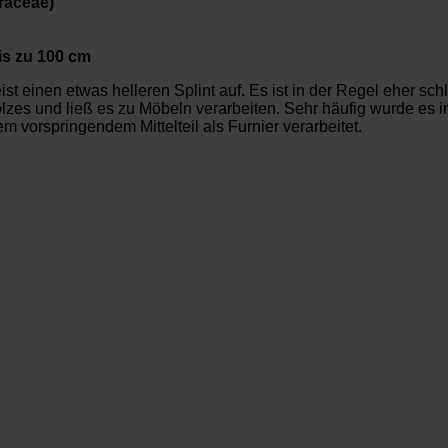
raceae)
is zu 100 cm
 einen etwas helleren Splint auf. Es ist in der Regel eher schli
lzes und ließ es zu Möbeln verarbeiten. Sehr häufig wurde es i
 vorspringendem Mittelteil als Furnier verarbeitet.