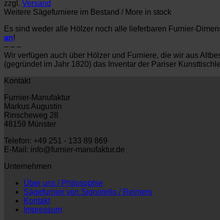
zzgl.
Versand
Weitere Sägefurniere im Bestand / More in stock
Es sind weder alle Hölzer noch alle lieferbaren Furnier-Dime
an
!
– – –
Wir verfügen auch über Hölzer und Furniere, die wir aus Al
(gegründet im Jahr 1820) das Inventar der Pariser Kunsttisch
Kontakt
Furnier-Manufaktur
Markus Augustin
Rinscheweg 28
48159 Münster
Telefon: +49 251 - 133 89 869
E-Mail: info@furnier-manufaktur.de
Unternehmen
Über uns / Philosophie
Sägefurnier von Signorello / Reimers
Kontakt
Impressum