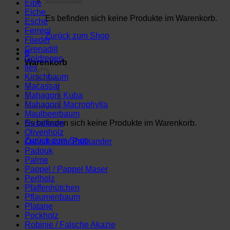
Eibe
Eiche
Es befinden sich keine Produkte im Warenkorb.
Esche
Ferreol
Zurück zum Shop
Flieder
Grenadill
0
Goldregen
Warenkorb
Ilex
Kirschbaum
Macassar
Mahagoni Kuba
Mahagoni Macrophylla
Maulbeerbaum
Es befinden sich keine Produkte im Warenkorb.
Nussbaum
Olivenholz
Zurück zum Shop
Ostindischer Palisander
Padouk
Palme
Pappel / Pappel Maser
Perlholz
Pfaffenhütchen
Pflaumenbaum
Platane
Pockholz
Robinie / Falsche Akazie