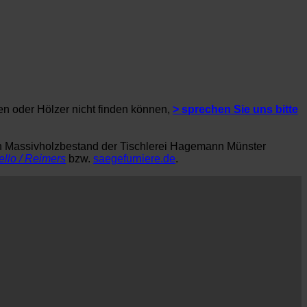
en oder Hölzer nicht finden können,
> sprechen Sie uns bitte
en Massivholzbestand der Tischlerei Hagemann Münster
ello / Reimers
bzw.
saegefurniere.de
.