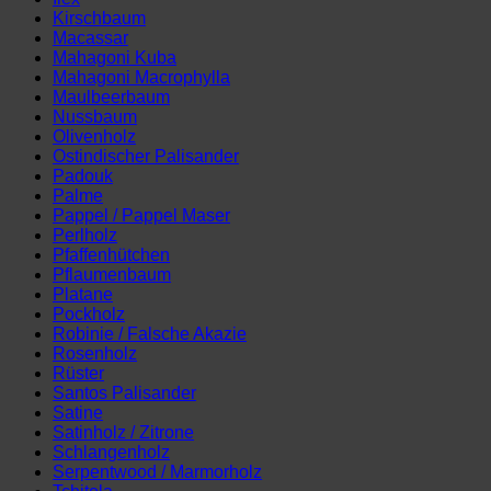
Kirschbaum
Macassar
Mahagoni Kuba
Mahagoni Macrophylla
Maulbeerbaum
Nussbaum
Olivenholz
Ostindischer Palisander
Padouk
Palme
Pappel / Pappel Maser
Perlholz
Pfaffenhütchen
Pflaumenbaum
Platane
Pockholz
Robinie / Falsche Akazie
Rosenholz
Rüster
Santos Palisander
Satine
Satinholz / Zitrone
Schlangenholz
Serpentwood / Marmorholz