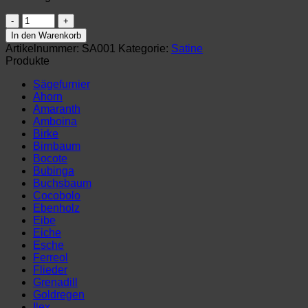
Satine-
Furnier
In den Warenkorb
2
Artikelnummer:
SA001
Kategorie:
Satine
mm
Produkte
(140
x
Sägefurnier
20
Ahorn
cm)
Amaranth
Menge
Amboina
Birke
Birnbaum
Bocote
Bubinga
Buchsbaum
Cocobolo
Ebenholz
Eibe
Eiche
Esche
Ferreol
Flieder
Grenadill
Goldregen
Ilex