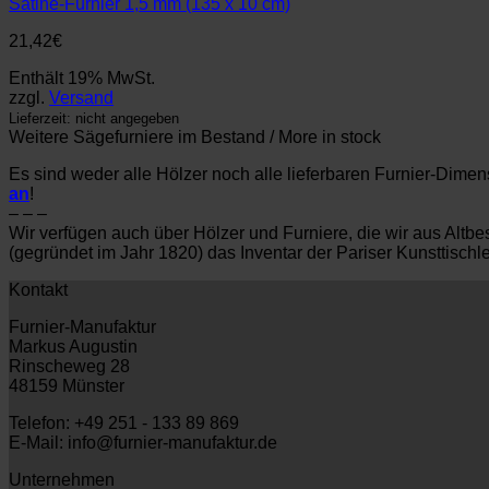
Satine-Furnier 1,5 mm (135 x 10 cm)
21,42
€
Enthält 19% MwSt.
zzgl.
Versand
Lieferzeit: nicht angegeben
Weitere Sägefurniere im Bestand / More in stock
Es sind weder alle Hölzer noch alle lieferbaren Furnier-Dime
an
!
– – –
Wir verfügen auch über Hölzer und Furniere, die wir aus Al
(gegründet im Jahr 1820) das Inventar der Pariser Kunsttisch
Kontakt
Furnier-Manufaktur
Markus Augustin
Rinscheweg 28
48159 Münster
Telefon: +49 251 - 133 89 869
E-Mail: info@furnier-manufaktur.de
Unternehmen