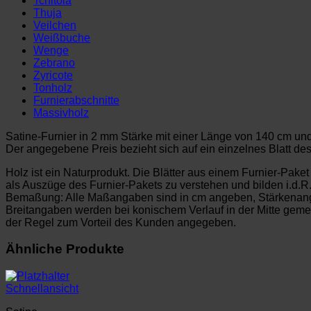
Tchitola
Thuja
Veilchen
Weißbuche
Wenge
Zebrano
Zyricote
Tonholz
Furnierabschnitte
Massivholz
Satine-Furnier in 2 mm Stärke mit einer Länge von 140 cm und 
Der angegebene Preis bezieht sich auf ein einzelnes Blatt de
Holz ist ein Naturprodukt. Die Blätter aus einem Furnier-Pake
als Auszüge des Furnier-Pakets zu verstehen und bilden i.d.R
Bemaßung: Alle Maßangaben sind in cm angeben, Stärkenan
Breitangaben werden bei konischem Verlauf in der Mitte ge
der Regel zum Vorteil des Kunden angegeben.
Ähnliche Produkte
Schnellansicht