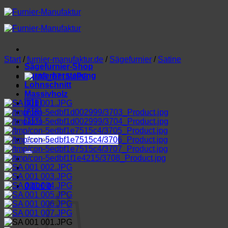
Zum
Inhalt
springen
Start
/
furnier-manufaktur.de
/
Sägefurnier
/
Satine
Sägefurnier-Shop
Furnierherstellung
Lohnschnitt
Massivholz
🇬🇧
🇫🇷
🇮🇹
Suchen
nach:
0,00
€
0