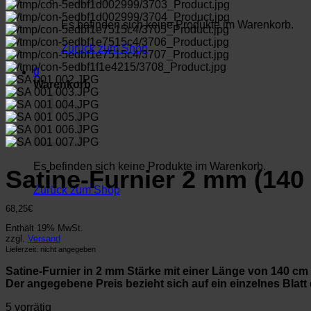
Es befinden sich keine Produkte im Warenkorb.
Zurück zum Shop
0
Warenkorb
Es befinden sich keine Produkte im Warenkorb.
Satine-Furnier 2 mm (140
Zurück zum Shop
68,25
€
Enthält 19% MwSt.
zzgl.
Versand
Lieferzeit: nicht angegeben
Satine-Furnier in 2 mm Stärke mit einer Länge von 140 cm 
Der angegebene Preis bezieht sich auf ein einzelnes Blatt
5 vorrätig