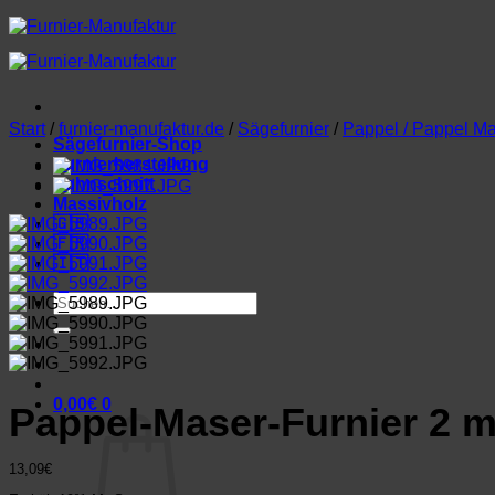
Zum
Inhalt
springen
Start
/
furnier-manufaktur.de
/
Sägefurnier
/
Pappel / Pappel M
Sägefurnier-Shop
Furnierherstellung
Lohnschnitt
Massivholz
🇬🇧
🇫🇷
🇮🇹
Suchen
nach:
0,00
€
0
Pappel-Maser-Furnier 2 m
13,09
€