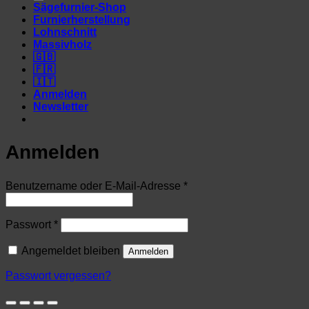
Sägefurnier-Shop
Furnierherstellung
Lohnschnitt
Massivholz
🇬🇧
🇫🇷
🇮🇹
Anmelden
Newsletter
Anmelden
Erforderlich
Benutzername oder E-Mail-Adresse
*
Erforderlich
Passwort
*
Angemeldet bleiben
Anmelden
Passwort vergessen?