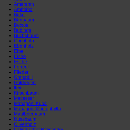
(180
Amaranth
x
Amboina
22
Birke
cm)
Birnbaum
Menge
Bocote
Bubinga
Buchsbaum
Cocobolo
Ebenholz
Eibe
Eiche
Esche
Ferreol
Flieder
Grenadill
Goldregen
Ilex
Kirschbaum
Macassar
Mahagoni Kuba
Mahagoni Macrophylla
Maulbeerbaum
Nussbaum
Olivenholz
Ostindischer Palisander