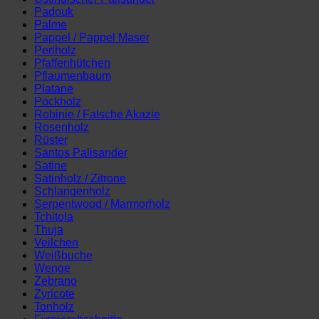
Padouk
Palme
Pappel / Pappel Maser
Perlholz
Pfaffenhütchen
Pflaumenbaum
Platane
Pockholz
Robinie / Falsche Akazie
Rosenholz
Rüster
Santos Palisander
Satine
Satinholz / Zitrone
Schlangenholz
Serpentwood / Marmorholz
Tchitola
Thuja
Veilchen
Weißbuche
Wenge
Zebrano
Zyricote
Tonholz