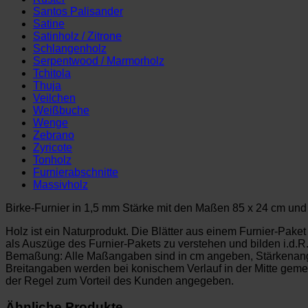
Santos Palisander
Satine
Satinholz / Zitrone
Schlangenholz
Serpentwood / Marmorholz
Tchitola
Thuja
Veilchen
Weißbuche
Wenge
Zebrano
Zyricote
Tonholz
Furnierabschnitte
Massivholz
Birke-Furnier in 1,5 mm Stärke mit den Maßen 85 x 24 cm und 
Holz ist ein Naturprodukt. Die Blätter aus einem Furnier-Pake
als Auszüge des Furnier-Pakets zu verstehen und bilden i.d.R
Bemaßung: Alle Maßangaben sind in cm angeben, Stärkenan
Breitangaben werden bei konischem Verlauf in der Mitte ge
der Regel zum Vorteil des Kunden angegeben.
Ähnliche Produkte