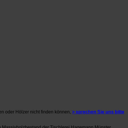
en oder Hölzer nicht finden können,
> sprechen Sie uns bitte
en Massivholzbestand der Tischlerei Hagemann Münster