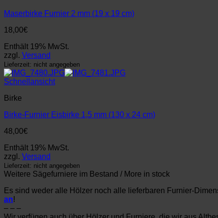
Maserbirke Furnier 2 mm (19 x 19 cm)
18,00
€
Enthält 19% MwSt.
zzgl.
Versand
Lieferzeit: nicht angegeben
Schnellansicht
Birke
Birke-Furnier Eisbirke 1,5 mm (130 x 24 cm)
48,00
€
Enthält 19% MwSt.
zzgl.
Versand
Lieferzeit: nicht angegeben
Weitere Sägefurniere im Bestand / More in stock
Es sind weder alle Hölzer noch alle lieferbaren Furnier-Dime
an
!
– – –
Wir verfügen auch über Hölzer und Furniere, die wir aus Al