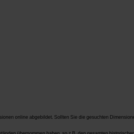
nsionen online abgebildet. Sollten Sie die gesuchten Dimension
tbeständen übernommen haben, so z.B. den gesamten historisch