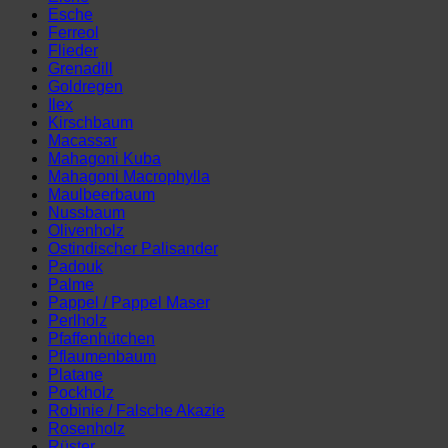
Esche
Ferreol
Flieder
Grenadill
Goldregen
Ilex
Kirschbaum
Macassar
Mahagoni Kuba
Mahagoni Macrophylla
Maulbeerbaum
Nussbaum
Olivenholz
Ostindischer Palisander
Padouk
Palme
Pappel / Pappel Maser
Perlholz
Pfaffenhütchen
Pflaumenbaum
Platane
Pockholz
Robinie / Falsche Akazie
Rosenholz
Rüster