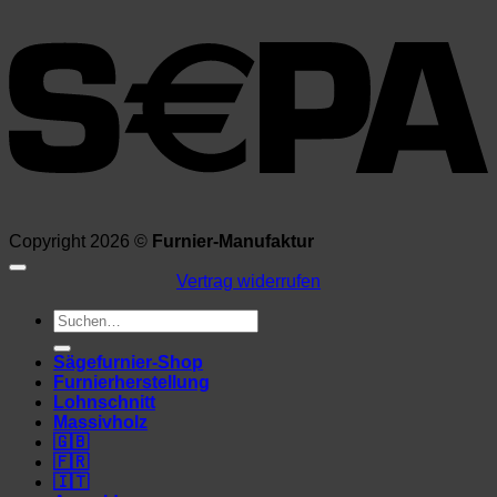
Copyright 2026 ©
Furnier-Manufaktur
Vertrag widerrufen
Suchen
nach:
Sägefurnier-Shop
Furnierherstellung
Lohnschnitt
Massivholz
🇬🇧
🇫🇷
🇮🇹