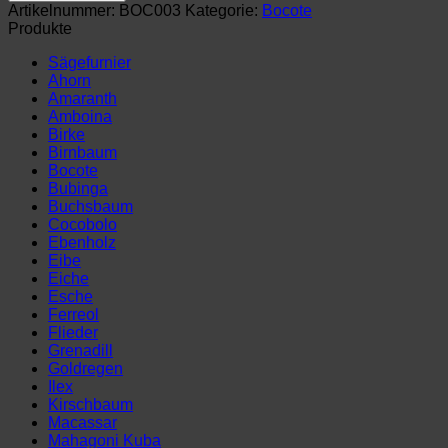
1,5
Artikelnummer:
BOC003
Kategorie:
Bocote
mm
Produkte
(160
x
Sägefurnier
19
Ahorn
cm)
Amaranth
Menge
Amboina
Birke
Birnbaum
Bocote
Bubinga
Buchsbaum
Cocobolo
Ebenholz
Eibe
Eiche
Esche
Ferreol
Flieder
Grenadill
Goldregen
Ilex
Kirschbaum
Macassar
Mahagoni Kuba