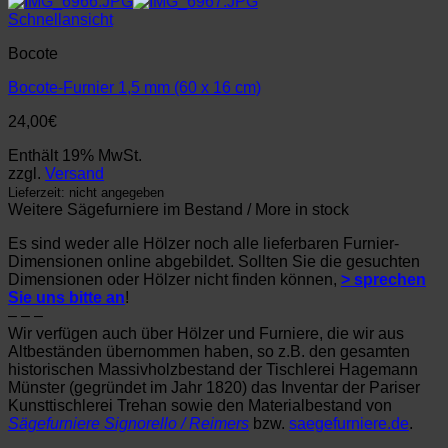
Schnellansicht
Bocote
Bocote-Furnier 1,5 mm (60 x 16 cm)
24,00
€
Enthält 19% MwSt.
zzgl.
Versand
Lieferzeit: nicht angegeben
Weitere Sägefurniere im Bestand / More in stock
Es sind weder alle Hölzer noch alle lieferbaren Furnier-
Dimensionen online abgebildet. Sollten Sie die gesuchten
Dimensionen oder Hölzer nicht finden können,
> sprechen
Sie uns bitte an
!
– – –
Wir verfügen auch über Hölzer und Furniere, die wir aus
Altbeständen übernommen haben, so z.B. den gesamten
historischen Massivholzbestand der Tischlerei Hagemann
Münster (gegründet im Jahr 1820) das Inventar der Pariser
Kunsttischlerei Trehan sowie den Materialbestand von
Sägefurniere Signorello / Reimers
bzw.
saegefurniere.de
.