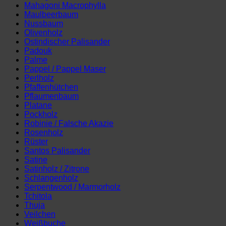
Mahagoni Macrophylla
Maulbeerbaum
Nussbaum
Olivenholz
Ostindischer Palisander
Padouk
Palme
Pappel / Pappel Maser
Perlholz
Pfaffenhütchen
Pflaumenbaum
Platane
Pockholz
Robinie / Falsche Akazie
Rosenholz
Rüster
Santos Palisander
Satine
Satinholz / Zitrone
Schlangenholz
Serpentwood / Marmorholz
Tchitola
Thuja
Veilchen
Weißbuche