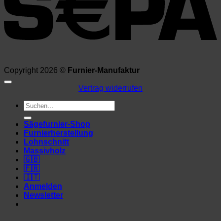
Copyright 2026 ©
Furnier-Manufaktur
Vertrag widerrufen
Suchen
nach:
Sägefurnier-Shop
Furnierherstellung
Lohnschnitt
Massivholz
🇬🇧
🇫🇷
🇮🇹
Anmelden
Newsletter