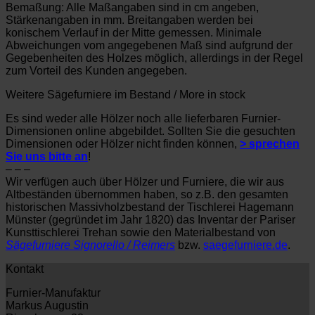
Bemaßung: Alle Maßangaben sind in cm angeben,
Stärkenangaben in mm. Breitangaben werden bei
konischem Verlauf in der Mitte gemessen. Minimale
Abweichungen vom angegebenen Maß sind aufgrund der
Gegebenheiten des Holzes möglich, allerdings in der Regel
zum Vorteil des Kunden angegeben.
Weitere Sägefurniere im Bestand / More in stock
Es sind weder alle Hölzer noch alle lieferbaren Furnier-
Dimensionen online abgebildet. Sollten Sie die gesuchten
Dimensionen oder Hölzer nicht finden können,
> sprechen
Sie uns bitte an
!
– – –
Wir verfügen auch über Hölzer und Furniere, die wir aus
Altbeständen übernommen haben, so z.B. den gesamten
historischen Massivholzbestand der Tischlerei Hagemann
Münster (gegründet im Jahr 1820) das Inventar der Pariser
Kunsttischlerei Trehan sowie den Materialbestand von
Sägefurniere Signorello / Reimers
bzw.
saegefurniere.de
.
Kontakt
Furnier-Manufaktur
Markus Augustin