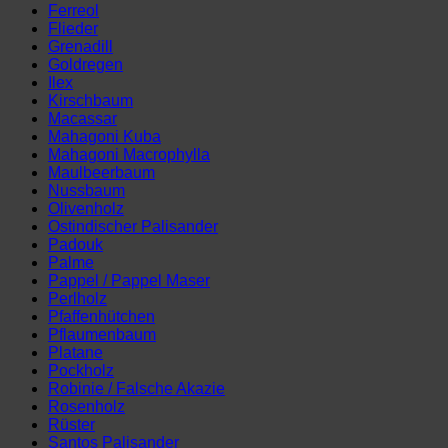
Ferreol
Flieder
Grenadill
Goldregen
Ilex
Kirschbaum
Macassar
Mahagoni Kuba
Mahagoni Macrophylla
Maulbeerbaum
Nussbaum
Olivenholz
Ostindischer Palisander
Padouk
Palme
Pappel / Pappel Maser
Perlholz
Pfaffenhütchen
Pflaumenbaum
Platane
Pockholz
Robinie / Falsche Akazie
Rosenholz
Rüster
Santos Palisander