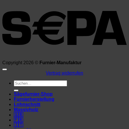
Copyright 2026 ©
Furnier-Manufaktur
Vertrag widerrufen
Suchen
nach:
Sägefurnier-Shop
Furnierherstellung
Lohnschnitt
Massivholz
🇬🇧
🇫🇷
🇮🇹