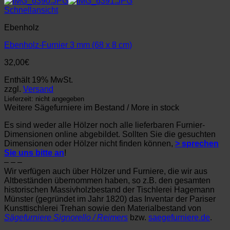
Schnellansicht
Ebenholz
Ebenholz-Furnier 3 mm (68 x 8 cm)
32,00
€
Enthält 19% MwSt.
zzgl.
Versand
Lieferzeit: nicht angegeben
Weitere Sägefurniere im Bestand / More in stock
Es sind weder alle Hölzer noch alle lieferbaren Furnier-
Dimensionen online abgebildet. Sollten Sie die gesuchten
Dimensionen oder Hölzer nicht finden können,
> sprechen
Sie uns bitte an
!
– – –
Wir verfügen auch über Hölzer und Furniere, die wir aus
Altbeständen übernommen haben, so z.B. den gesamten
historischen Massivholzbestand der Tischlerei Hagemann
Münster (gegründet im Jahr 1820) das Inventar der Pariser
Kunsttischlerei Trehan sowie den Materialbestand von
Sägefurniere Signorello / Reimers
bzw.
saegefurniere.de
.