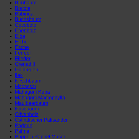
Birnbaum
Bocote
Bubinga
Buchsbaum
Cocobolo
Ebenholz
Eibe
Eiche
Esche
Ferreol
Flieder
Grenadill
Goldregen
Ilex
Kirschbaum
Macassar
Mahagoni Kuba
Mahagoni Macrophylla
Maulbeerbaum
Nussbaum
Olivenholz
Ostindischer Palisander
Padouk
Palme
Pappel / Pappel Maser