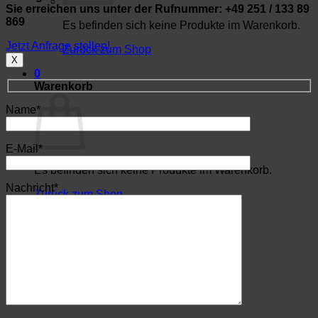
Sie erreichen uns unter der Rufnummer: +49 251 / 133 89
869
Es befinden sich keine Produkte im Warenkorb.
Jetzt Anfrage stellen!
Zurück zum Shop
X
0
Warenkorb
Name*
E-Mail*
Es befinden sich keine Produkte im Warenkorb.
Nachricht*
Zurück zum Shop