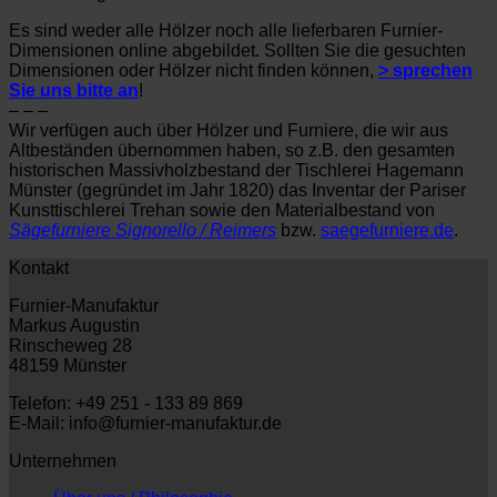
Es sind weder alle Hölzer noch alle lieferbaren Furnier-
Dimensionen online abgebildet. Sollten Sie die gesuchten
Dimensionen oder Hölzer nicht finden können,
> sprechen
Sie uns bitte an
!
– – –
Wir verfügen auch über Hölzer und Furniere, die wir aus
Altbeständen übernommen haben, so z.B. den gesamten
historischen Massivholzbestand der Tischlerei Hagemann
Münster (gegründet im Jahr 1820) das Inventar der Pariser
Kunsttischlerei Trehan sowie den Materialbestand von
Sägefurniere Signorello / Reimers
bzw.
saegefurniere.de
.
Kontakt
Furnier-Manufaktur
Markus Augustin
Rinscheweg 28
48159 Münster
Telefon: +49 251 - 133 89 869
E-Mail: info@furnier-manufaktur.de
Unternehmen