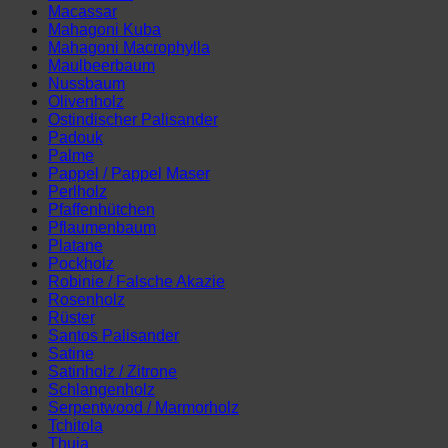
Macassar
Mahagoni Kuba
Mahagoni Macrophylla
Maulbeerbaum
Nussbaum
Olivenholz
Ostindischer Palisander
Padouk
Palme
Pappel / Pappel Maser
Perlholz
Pfaffenhütchen
Pflaumenbaum
Platane
Pockholz
Robinie / Falsche Akazie
Rosenholz
Rüster
Santos Palisander
Satine
Satinholz / Zitrone
Schlangenholz
Serpentwood / Marmorholz
Tchitola
Thuja