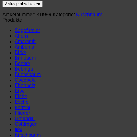
Artikelnummer:
KB999
Kategorie:
Kirschbaum
Produkte
Sägefurnier
Ahorn
Amaranth
Amboina
Birke
Birnbaum
Bocote
Bubinga
Buchsbaum
Cocobolo
Ebenholz
Eibe
Eiche
Esche
Ferreol
Flieder
Grenadill
Goldregen
Ilex
Kirschbaum