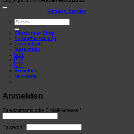
Copyright 2026 ©
Furnier-Manufaktur
Vertrag widerrufen
Suchen
nach:
Sägefurnier-Shop
Furnierherstellung
Lohnschnitt
Massivholz
🇬🇧
🇫🇷
🇮🇹
Anmelden
Newsletter
Anmelden
Erforderlich
Benutzername oder E-Mail-Adresse
*
Erforderlich
Passwort
*