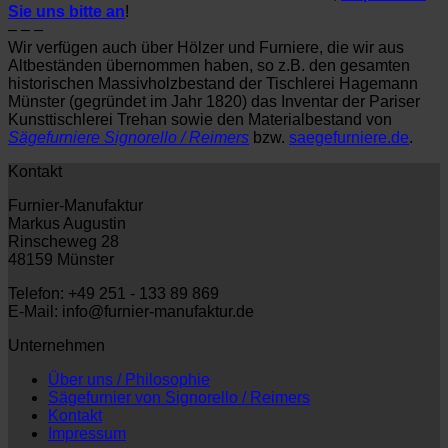
Sie uns bitte an
!
– – –
Wir verfügen auch über Hölzer und Furniere, die wir aus
Altbeständen übernommen haben, so z.B. den gesamten
historischen Massivholzbestand der Tischlerei Hagemann
Münster (gegründet im Jahr 1820) das Inventar der Pariser
Kunsttischlerei Trehan sowie den Materialbestand von
Sägefurniere Signorello / Reimers
bzw.
saegefurniere.de
.
Kontakt
Furnier-Manufaktur
Markus Augustin
Rinscheweg 28
48159 Münster
Telefon: +49 251 - 133 89 869
E-Mail: info@furnier-manufaktur.de
Unternehmen
Über uns / Philosophie
Sägefurnier von Signorello / Reimers
Kontakt
Impressum