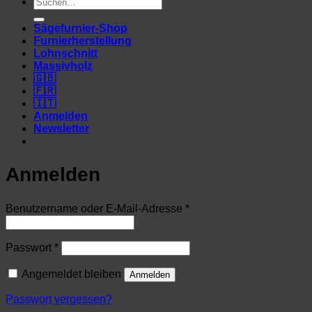
Suchen
nach:
Sägefurnier-Shop
Furnierherstellung
Lohnschnitt
Massivholz
🇬🇧
🇫🇷
🇮🇹
Anmelden
Newsletter
Anmelden
Erforderlich
Benutzername oder E-Mail-Adresse
*
Erforderlich
Passwort
*
Angemeldet bleiben
Anmelden
Passwort vergessen?