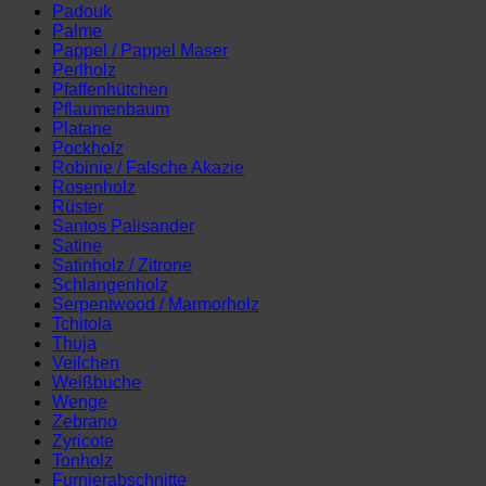
Padouk
Palme
Pappel / Pappel Maser
Perlholz
Pfaffenhütchen
Pflaumenbaum
Platane
Pockholz
Robinie / Falsche Akazie
Rosenholz
Rüster
Santos Palisander
Satine
Satinholz / Zitrone
Schlangenholz
Serpentwood / Marmorholz
Tchitola
Thuja
Veilchen
Weißbuche
Wenge
Zebrano
Zyricote
Tonholz
Furnierabschnitte