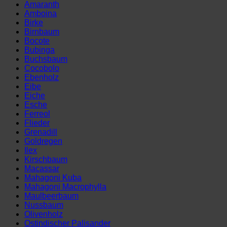
38
Amaranth
cm)
Amboina
Menge
Birke
Birnbaum
Bocote
Bubinga
Buchsbaum
Cocobolo
Ebenholz
Eibe
Eiche
Esche
Ferreol
Flieder
Grenadill
Goldregen
Ilex
Kirschbaum
Macassar
Mahagoni Kuba
Mahagoni Macrophylla
Maulbeerbaum
Nussbaum
Olivenholz
Ostindischer Palisander