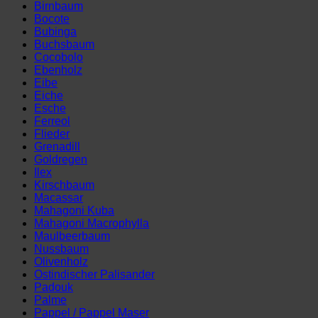
Birnbaum
Bocote
Bubinga
Buchsbaum
Cocobolo
Ebenholz
Eibe
Eiche
Esche
Ferreol
Flieder
Grenadill
Goldregen
Ilex
Kirschbaum
Macassar
Mahagoni Kuba
Mahagoni Macrophylla
Maulbeerbaum
Nussbaum
Olivenholz
Ostindischer Palisander
Padouk
Palme
Pappel / Pappel Maser