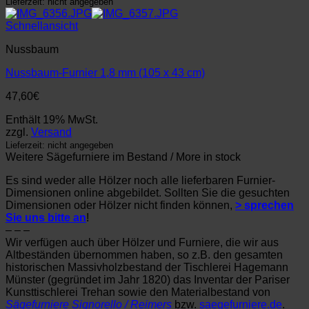
Lieferzeit: nicht angegeben
Schnellansicht
Nussbaum
Nussbaum-Furnier 1,8 mm (105 x 43 cm)
47,60
€
Enthält 19% MwSt.
zzgl.
Versand
Lieferzeit: nicht angegeben
Weitere Sägefurniere im Bestand / More in stock
Es sind weder alle Hölzer noch alle lieferbaren Furnier-
Dimensionen online abgebildet. Sollten Sie die gesuchten
Dimensionen oder Hölzer nicht finden können,
> sprechen
Sie uns bitte an
!
– – –
Wir verfügen auch über Hölzer und Furniere, die wir aus
Altbeständen übernommen haben, so z.B. den gesamten
historischen Massivholzbestand der Tischlerei Hagemann
Münster (gegründet im Jahr 1820) das Inventar der Pariser
Kunsttischlerei Trehan sowie den Materialbestand von
Sägefurniere Signorello / Reimers
bzw.
saegefurniere.de
.