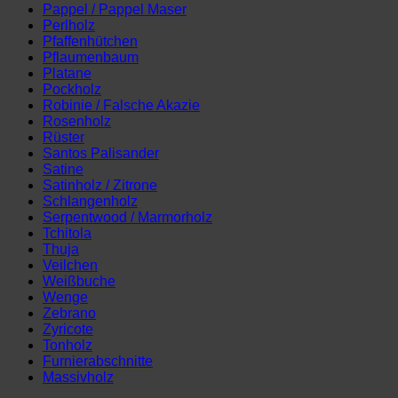
Pappel / Pappel Maser
Perlholz
Pfaffenhütchen
Pflaumenbaum
Platane
Pockholz
Robinie / Falsche Akazie
Rosenholz
Rüster
Santos Palisander
Satine
Satinholz / Zitrone
Schlangenholz
Serpentwood / Marmorholz
Tchitola
Thuja
Veilchen
Weißbuche
Wenge
Zebrano
Zyricote
Tonholz
Furnierabschnitte
Massivholz