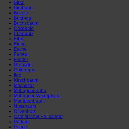
Birke
Birnbaum
Bocote
Bubinga
Buchsbaum
Cocobolo
Ebenholz
Eibe
Eiche
Esche
Ferreol
Flieder
Grenadill
Goldregen
Ilex
Kirschbaum
Macassar
Mahagoni Kuba
Mahagoni Macrophylla
Maulbeerbaum
Nussbaum
Olivenholz
Ostindischer Palisander
Padouk
Palme