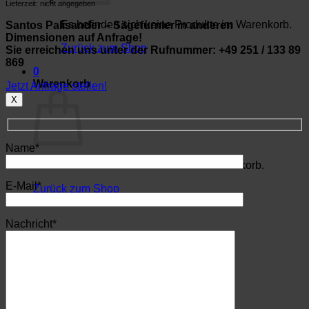
Lieferzeit: nicht angegeben
Es befinden sich keine Produkte im Warenkorb.
Santos Palisander – Sägefurnier in anderen
Dimensionen auf Anfrage!
Zurück zum Shop
Sie erreichen uns unter der Rufnummer: +49 251 / 133 89
869
0
Warenkorb
Jetzt Anfrage stellen!
X
Name*
Es befinden sich keine Produkte im Warenkorb.
E-Mail*
Zurück zum Shop
Nachricht*