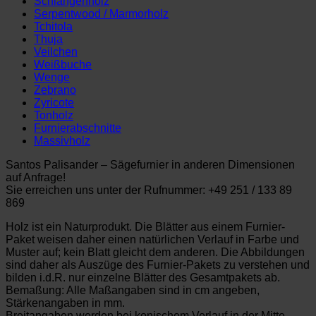
Schlangenholz
Serpentwood / Marmorholz
Tchitola
Thuja
Veilchen
Weißbuche
Wenge
Zebrano
Zyricote
Tonholz
Furnierabschnitte
Massivholz
Santos Palisander – Sägefurnier in anderen Dimensionen
auf Anfrage!
Sie erreichen uns unter der Rufnummer: +49 251 / 133 89
869
Holz ist ein Naturprodukt. Die Blätter aus einem Furnier-
Paket weisen daher einen natürlichen Verlauf in Farbe und
Muster auf; kein Blatt gleicht dem anderen. Die Abbildungen
sind daher als Auszüge des Furnier-Pakets zu verstehen und
bilden i.d.R. nur einzelne Blätter des Gesamtpakets ab.
Bemaßung: Alle Maßangaben sind in cm angeben,
Stärkenangaben in mm.
Breitangaben werden bei konischem Verlauf in der Mitte