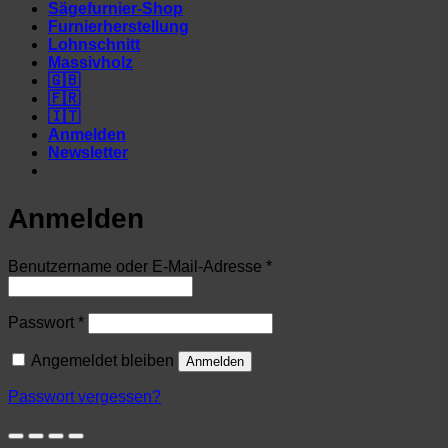
Sägefurnier-Shop
Furnierherstellung
Lohnschnitt
Massivholz
🇬🇧
🇫🇷
🇮🇹
Anmelden
Newsletter
Anmelden
Erforderlich
Benutzername oder E-Mail-Adresse
*
Erforderlich
Passwort
*
Angemeldet bleiben
Anmelden
Passwort vergessen?