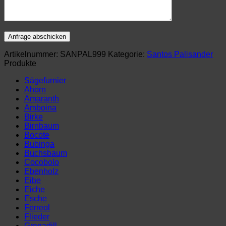
Artikelnummer:
SANPAL999
Kategorie:
Santos Palisander
Produkte
Sägefurnier
Ahorn
Amaranth
Amboina
Birke
Birnbaum
Bocote
Bubinga
Buchsbaum
Cocobolo
Ebenholz
Eibe
Eiche
Esche
Ferreol
Flieder
Grenadill