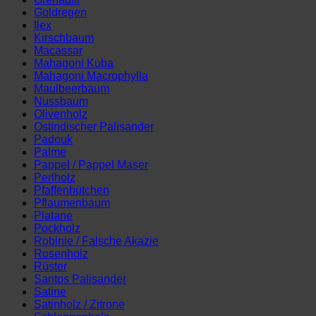
Goldregen
Ilex
Kirschbaum
Macassar
Mahagoni Kuba
Mahagoni Macrophylla
Maulbeerbaum
Nussbaum
Olivenholz
Ostindischer Palisander
Padouk
Palme
Pappel / Pappel Maser
Perlholz
Pfaffenhütchen
Pflaumenbaum
Platane
Pockholz
Robinie / Falsche Akazie
Rosenholz
Rüster
Santos Palisander
Satine
Satinholz / Zitrone