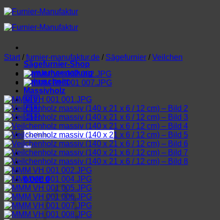
Zum
Inhalt
springen
Start
/
furnier-manufaktur.de
/
Sägefurnier
/
Veilchen
Sägefurnier-Shop
Furnierherstellung
Lohnschnitt
Massivholz
🇬🇧
🇫🇷
🇮🇹
Suchen
nach:
0,00
€
0