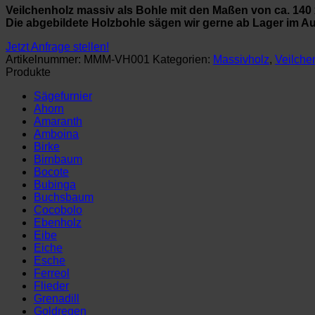
Veilchenholz massiv als Bohle mit den Maßen von ca. 140 
Die abgebildete Holzbohle sägen wir gerne ab Lager im Auft
Jetzt Anfrage stellen!
Artikelnummer:
MMM-VH001
Kategorien:
Massivholz
,
Veilche
Produkte
Sägefurnier
Ahorn
Amaranth
Amboina
Birke
Birnbaum
Bocote
Bubinga
Buchsbaum
Cocobolo
Ebenholz
Eibe
Eiche
Esche
Ferreol
Flieder
Grenadill
Goldregen