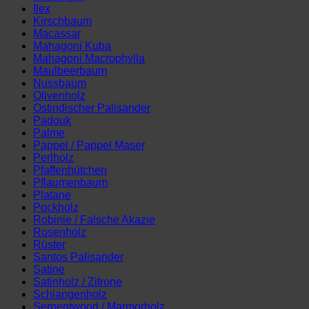
Ilex
Kirschbaum
Macassar
Mahagoni Kuba
Mahagoni Macrophylla
Maulbeerbaum
Nussbaum
Olivenholz
Ostindischer Palisander
Padouk
Palme
Pappel / Pappel Maser
Perlholz
Pfaffenhütchen
Pflaumenbaum
Platane
Pockholz
Robinie / Falsche Akazie
Rosenholz
Rüster
Santos Palisander
Satine
Satinholz / Zitrone
Schlangenholz
Serpentwood / Marmorholz