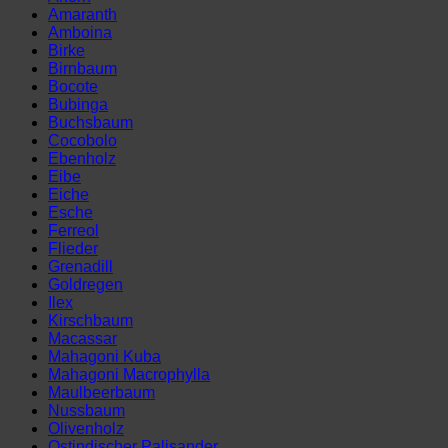
cm)
Amaranth
Menge
Amboina
Birke
Birnbaum
Bocote
Bubinga
Buchsbaum
Cocobolo
Ebenholz
Eibe
Eiche
Esche
Ferreol
Flieder
Grenadill
Goldregen
Ilex
Kirschbaum
Macassar
Mahagoni Kuba
Mahagoni Macrophylla
Maulbeerbaum
Nussbaum
Olivenholz
Ostindischer Palisander