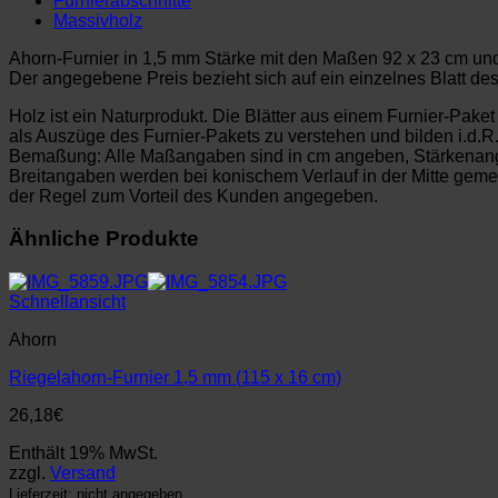
Furnierabschnitte
Massivholz
Ahorn-Furnier in 1,5 mm Stärke mit den Maßen 92 x 23 cm und
Der angegebene Preis bezieht sich auf ein einzelnes Blatt de
Holz ist ein Naturprodukt. Die Blätter aus einem Furnier-Pake
als Auszüge des Furnier-Pakets zu verstehen und bilden i.d.R
Bemaßung: Alle Maßangaben sind in cm angeben, Stärkenan
Breitangaben werden bei konischem Verlauf in der Mitte ge
der Regel zum Vorteil des Kunden angegeben.
Ähnliche Produkte
Schnellansicht
Ahorn
Riegelahorn-Furnier 1,5 mm (115 x 16 cm)
26,18
€
Enthält 19% MwSt.
zzgl.
Versand
Lieferzeit: nicht angegeben