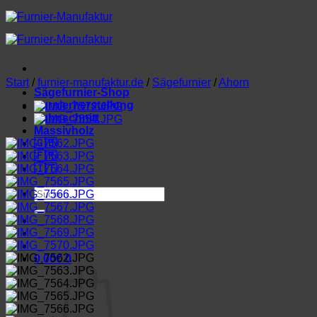
Zum
Inhalt
springen
Start
/
furnier-manufaktur.de
/
Sägefurnier
/
Ahorn
Sägefurnier-Shop
Furnierherstellung
Lohnschnitt
Massivholz
🇬🇧
🇫🇷
🇮🇹
Suchen
nach:
0,00
€
0