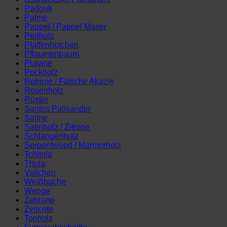
Padouk
Palme
Pappel / Pappel Maser
Perlholz
Pfaffenhütchen
Pflaumenbaum
Platane
Pockholz
Robinie / Falsche Akazie
Rosenholz
Rüster
Santos Palisander
Satine
Satinholz / Zitrone
Schlangenholz
Serpentwood / Marmorholz
Tchitola
Thuja
Veilchen
Weißbuche
Wenge
Zebrano
Zyricote
Tonholz