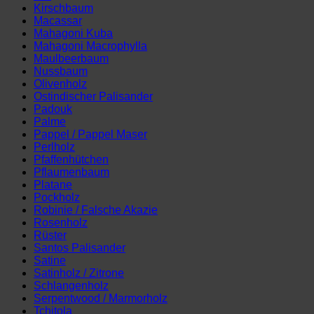
Kirschbaum
Macassar
Mahagoni Kuba
Mahagoni Macrophylla
Maulbeerbaum
Nussbaum
Olivenholz
Ostindischer Palisander
Padouk
Palme
Pappel / Pappel Maser
Perlholz
Pfaffenhütchen
Pflaumenbaum
Platane
Pockholz
Robinie / Falsche Akazie
Rosenholz
Rüster
Santos Palisander
Satine
Satinholz / Zitrone
Schlangenholz
Serpentwood / Marmorholz
Tchitola