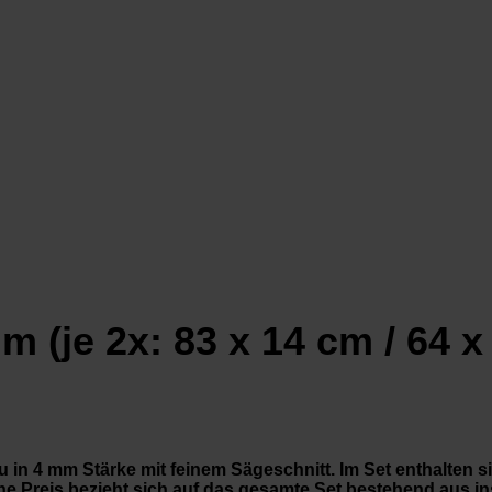
 (je 2x: 83 x 14 cm / 64 x
 in 4 mm Stärke mit feinem Sägeschnitt. Im Set enthalten s
e Preis bezieht sich auf das gesamte Set bestehend aus ins