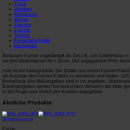
Thuja
Veilchen
Weißbuche
Wenge
Zebrano
Zyricote
Tonholz
Furnierabschnitte
Massivholz
Birnbaum-Furnier ungedämpft als Set z.B. zum Gitarrenbau in 
mit den Dimensionen 64 x 19 cm. Der angegebene Preis bezieh
Holz ist ein Naturprodukt. Die Blätter aus einem Furnier-Pake
als Auszüge des Furnier-Pakets zu verstehen und bilden i.d.R
Bemaßung: Alle Maßangaben sind in cm angeben, Stärkenan
Breitenangaben werden bei konischem Verlauf in der Mitte 
in der Regel zum Vorteil des Kunden angegeben.
Ähnliche Produkte
Schnellansicht
Esche