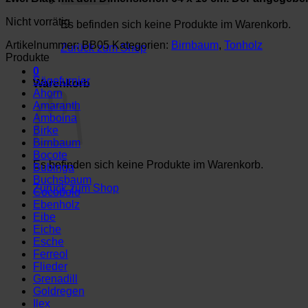
Nicht vorrätig
Es befinden sich keine Produkte im Warenkorb.
Artikelnummer:
BB05
Kategorien:
Birnbaum
,
Tonholz
Zurück zum Shop
Produkte
0
Sägefurnier
Warenkorb
Ahorn
Amaranth
Amboina
Birke
Birnbaum
Bocote
Es befinden sich keine Produkte im Warenkorb.
Bubinga
Buchsbaum
Zurück zum Shop
Cocobolo
Ebenholz
Eibe
Eiche
Esche
Ferreol
Flieder
Grenadill
Goldregen
Ilex