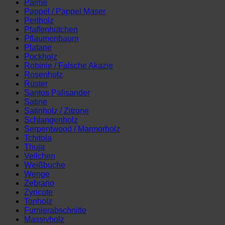
Palme
Pappel / Pappel Maser
Perlholz
Pfaffenhütchen
Pflaumenbaum
Platane
Pockholz
Robinie / Falsche Akazie
Rosenholz
Rüster
Santos Palisander
Satine
Satinholz / Zitrone
Schlangenholz
Serpentwood / Marmorholz
Tchitola
Thuja
Veilchen
Weißbuche
Wenge
Zebrano
Zyricote
Tonholz
Furnierabschnitte
Massivholz