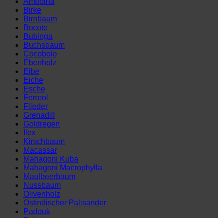
Amboina
als
Birke
Set
Birnbaum
für
Bocote
Gitarrenbau
Bubinga
/
Buchsbaum
Instrumentenbau)
Cocobolo
Menge
Ebenholz
Eibe
Eiche
Esche
Ferreol
Flieder
Grenadill
Goldregen
Ilex
Kirschbaum
Macassar
Mahagoni Kuba
Mahagoni Macrophylla
Maulbeerbaum
Nussbaum
Olivenholz
Ostindischer Palisander
Padouk