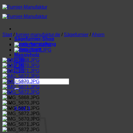
Zum
Inhalt
springen
Start
/
furnier-manufaktur.de
/
Sägefurnier
/
Ahorn
Sägefurnier-Shop
Furnierherstellung
Lohnschnitt
Massivholz
🇬🇧
🇫🇷
🇮🇹
Suchen
nach:
0,00
€
0