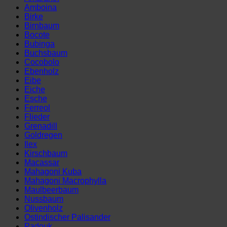
-
Amboina
54
Birke
cm)
Birnbaum
Menge
Bocote
Bubinga
Buchsbaum
Cocobolo
Ebenholz
Eibe
Eiche
Esche
Ferreol
Flieder
Grenadill
Goldregen
Ilex
Kirschbaum
Macassar
Mahagoni Kuba
Mahagoni Macrophylla
Maulbeerbaum
Nussbaum
Olivenholz
Ostindischer Palisander
Padouk