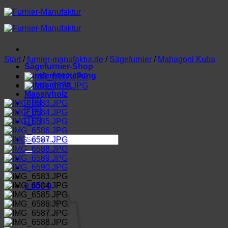
Zum
Inhalt
springen
Start
/
furnier-manufaktur.de
/
Sägefurnier
/
Mahagoni Kuba
Sägefurnier-Shop
Furnierherstellung
Lohnschnitt
Massivholz
🇬🇧
🇫🇷
🇮🇹
Suchen
nach:
0,00
€
0