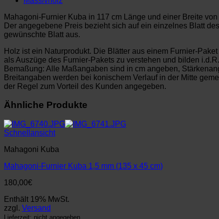
Massivholz
Mahagoni-Furnier Kuba in 117 cm Länge und einer Breite von 3
Der angegebene Preis bezieht sich auf ein einzelnes Blatt des
gewünschte Blatt aus.
Holz ist ein Naturprodukt. Die Blätter aus einem Furnier-Pake
als Auszüge des Furnier-Pakets zu verstehen und bilden i.d.R
Bemaßung: Alle Maßangaben sind in cm angeben, Stärkenan
Breitangaben werden bei konischem Verlauf in der Mitte ge
der Regel zum Vorteil des Kunden angegeben.
Ähnliche Produkte
Schnellansicht
Mahagoni Kuba
Mahagoni-Furnier Kuba 1,5 mm (135 x 45 cm)
180,00
€
Enthält 19% MwSt.
zzgl.
Versand
Lieferzeit: nicht angegeben