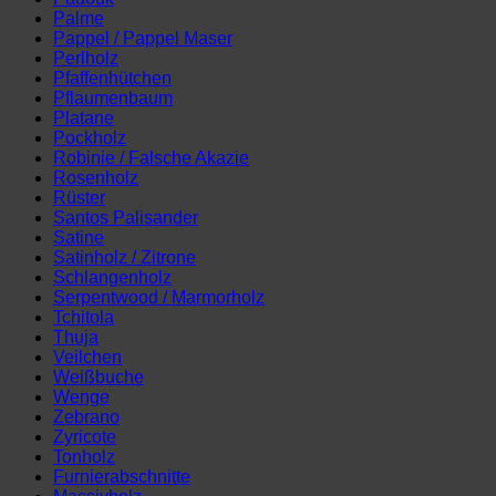
Palme
Pappel / Pappel Maser
Perlholz
Pfaffenhütchen
Pflaumenbaum
Platane
Pockholz
Robinie / Falsche Akazie
Rosenholz
Rüster
Santos Palisander
Satine
Satinholz / Zitrone
Schlangenholz
Serpentwood / Marmorholz
Tchitola
Thuja
Veilchen
Weißbuche
Wenge
Zebrano
Zyricote
Tonholz
Furnierabschnitte