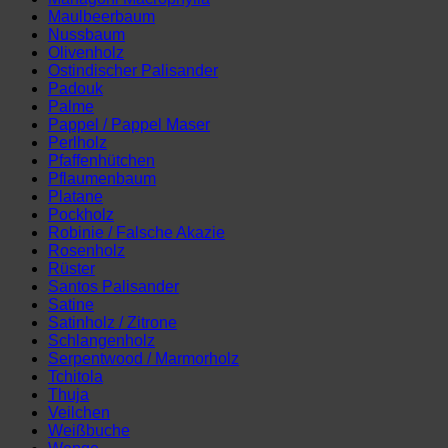
Maulbeerbaum
Nussbaum
Olivenholz
Ostindischer Palisander
Padouk
Palme
Pappel / Pappel Maser
Perlholz
Pfaffenhütchen
Pflaumenbaum
Platane
Pockholz
Robinie / Falsche Akazie
Rosenholz
Rüster
Santos Palisander
Satine
Satinholz / Zitrone
Schlangenholz
Serpentwood / Marmorholz
Tchitola
Thuja
Veilchen
Weißbuche