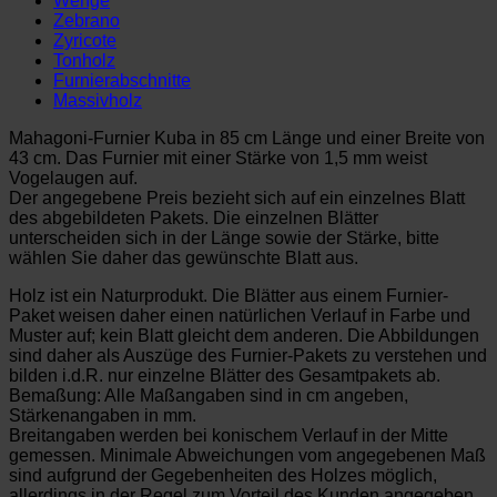
Wenge
Zebrano
Zyricote
Tonholz
Furnierabschnitte
Massivholz
Mahagoni-Furnier Kuba in 85 cm Länge und einer Breite von
43 cm. Das Furnier mit einer Stärke von 1,5 mm weist
Vogelaugen auf.
Der angegebene Preis bezieht sich auf ein einzelnes Blatt
des abgebildeten Pakets. Die einzelnen Blätter
unterscheiden sich in der Länge sowie der Stärke, bitte
wählen Sie daher das gewünschte Blatt aus.
Holz ist ein Naturprodukt. Die Blätter aus einem Furnier-
Paket weisen daher einen natürlichen Verlauf in Farbe und
Muster auf; kein Blatt gleicht dem anderen. Die Abbildungen
sind daher als Auszüge des Furnier-Pakets zu verstehen und
bilden i.d.R. nur einzelne Blätter des Gesamtpakets ab.
Bemaßung: Alle Maßangaben sind in cm angeben,
Stärkenangaben in mm.
Breitangaben werden bei konischem Verlauf in der Mitte
gemessen. Minimale Abweichungen vom angegebenen Maß
sind aufgrund der Gegebenheiten des Holzes möglich,
allerdings in der Regel zum Vorteil des Kunden angegeben.