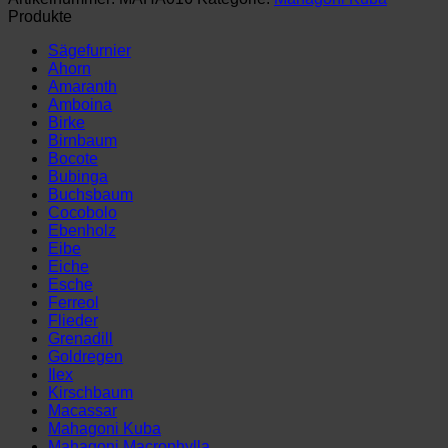
1,5
Produkte
mm
(85
Sägefurnier
x
Ahorn
43
Amaranth
cm)
Amboina
mit
Birke
Vogelaugen
Birnbaum
Menge
Bocote
Bubinga
Buchsbaum
Cocobolo
Ebenholz
Eibe
Eiche
Esche
Ferreol
Flieder
Grenadill
Goldregen
Ilex
Kirschbaum
Macassar
Mahagoni Kuba
Mahagoni Macrophylla