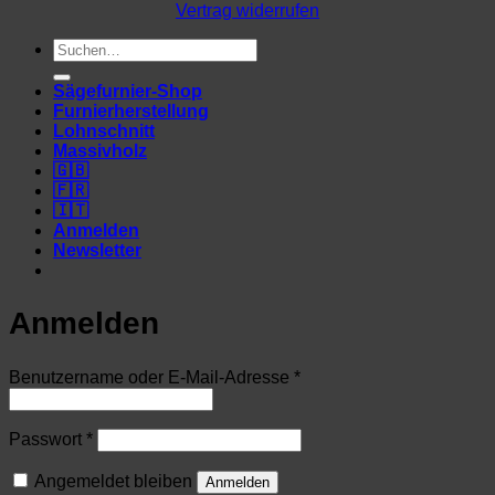
Vertrag widerrufen
Suchen
nach:
Sägefurnier-Shop
Furnierherstellung
Lohnschnitt
Massivholz
🇬🇧
🇫🇷
🇮🇹
Anmelden
Newsletter
Anmelden
Erforderlich
Benutzername oder E-Mail-Adresse
*
Erforderlich
Passwort
*
Angemeldet bleiben
Anmelden