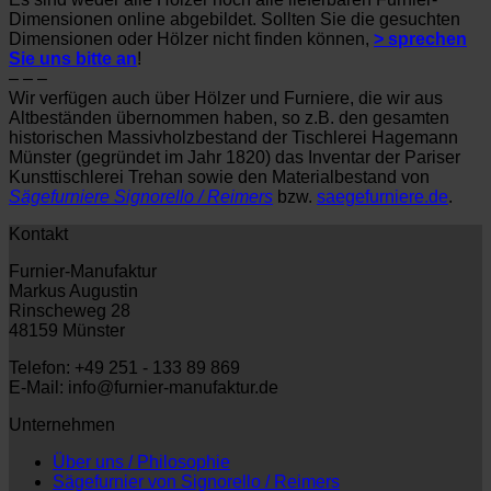
Dimensionen online abgebildet. Sollten Sie die gesuchten
Dimensionen oder Hölzer nicht finden können,
> sprechen
Sie uns bitte an
!
– – –
Wir verfügen auch über Hölzer und Furniere, die wir aus
Altbeständen übernommen haben, so z.B. den gesamten
historischen Massivholzbestand der Tischlerei Hagemann
Münster (gegründet im Jahr 1820) das Inventar der Pariser
Kunsttischlerei Trehan sowie den Materialbestand von
Sägefurniere Signorello / Reimers
bzw.
saegefurniere.de
.
Kontakt
Furnier-Manufaktur
Markus Augustin
Rinscheweg 28
48159 Münster
Telefon: +49 251 - 133 89 869
E-Mail: info@furnier-manufaktur.de
Unternehmen
Über uns / Philosophie
Sägefurnier von Signorello / Reimers