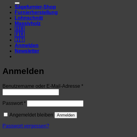
nach:
Sägefurnier-Shop
Furnierherstellung
Lohnschnitt
Massivholz
🇬🇧
🇫🇷
🇮🇹
Anmelden
Newsletter
Anmelden
Erforderlich
Benutzername oder E-Mail-Adresse
*
Erforderlich
Passwort
*
Angemeldet bleiben
Anmelden
Passwort vergessen?