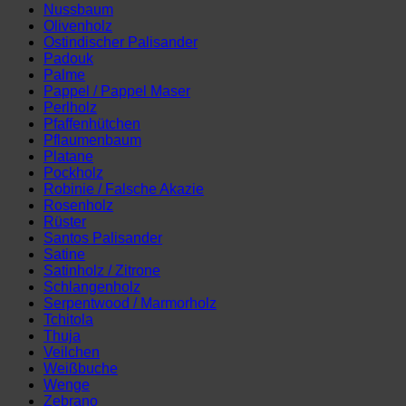
Nussbaum
Olivenholz
Ostindischer Palisander
Padouk
Palme
Pappel / Pappel Maser
Perlholz
Pfaffenhütchen
Pflaumenbaum
Platane
Pockholz
Robinie / Falsche Akazie
Rosenholz
Rüster
Santos Palisander
Satine
Satinholz / Zitrone
Schlangenholz
Serpentwood / Marmorholz
Tchitola
Thuja
Veilchen
Weißbuche
Wenge
Zebrano