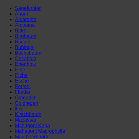
mm
(148
Sägefurnier
x
Ahorn
35
Amaranth
cm)
Amboina
Menge
Birke
Birnbaum
Bocote
Bubinga
Buchsbaum
Cocobolo
Ebenholz
Eibe
Eiche
Esche
Ferreol
Flieder
Grenadill
Goldregen
Ilex
Kirschbaum
Macassar
Mahagoni Kuba
Mahagoni Macrophylla
Maulbeerbaum