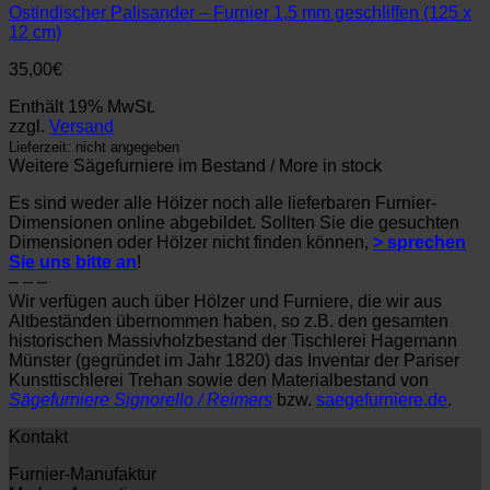
Ostindischer Palisander – Furnier 1,5 mm geschliffen (125 x
12 cm)
35,00
€
Enthält 19% MwSt.
zzgl.
Versand
Lieferzeit: nicht angegeben
Weitere Sägefurniere im Bestand / More in stock
Es sind weder alle Hölzer noch alle lieferbaren Furnier-
Dimensionen online abgebildet. Sollten Sie die gesuchten
Dimensionen oder Hölzer nicht finden können,
> sprechen
Sie uns bitte an
!
– – –
Wir verfügen auch über Hölzer und Furniere, die wir aus
Altbeständen übernommen haben, so z.B. den gesamten
historischen Massivholzbestand der Tischlerei Hagemann
Münster (gegründet im Jahr 1820) das Inventar der Pariser
Kunsttischlerei Trehan sowie den Materialbestand von
Sägefurniere Signorello / Reimers
bzw.
saegefurniere.de
.
Kontakt
Furnier-Manufaktur