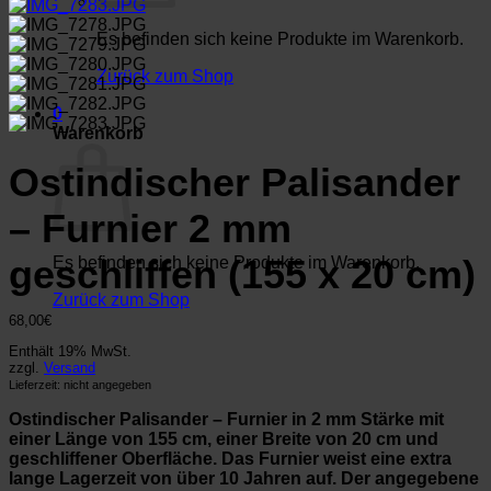
Es befinden sich keine Produkte im Warenkorb.
Zurück zum Shop
0
Warenkorb
Ostindischer Palisander
– Furnier 2 mm
geschliffen (155 x 20 cm)
Es befinden sich keine Produkte im Warenkorb.
Zurück zum Shop
68,00
€
Enthält 19% MwSt.
zzgl.
Versand
Lieferzeit: nicht angegeben
Ostindischer Palisander – Furnier in 2 mm Stärke mit
einer Länge von 155 cm, einer Breite von 20 cm und
geschliffener Oberfläche. Das Furnier weist eine extra
lange Lagerzeit von über 10 Jahren auf. Der angegebene