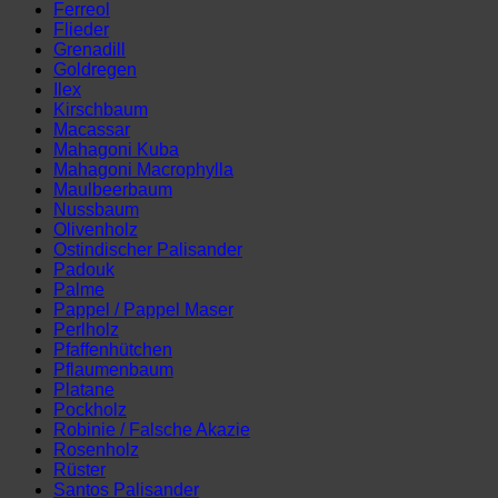
Ferreol
Flieder
Grenadill
Goldregen
Ilex
Kirschbaum
Macassar
Mahagoni Kuba
Mahagoni Macrophylla
Maulbeerbaum
Nussbaum
Olivenholz
Ostindischer Palisander
Padouk
Palme
Pappel / Pappel Maser
Perlholz
Pfaffenhütchen
Pflaumenbaum
Platane
Pockholz
Robinie / Falsche Akazie
Rosenholz
Rüster
Santos Palisander