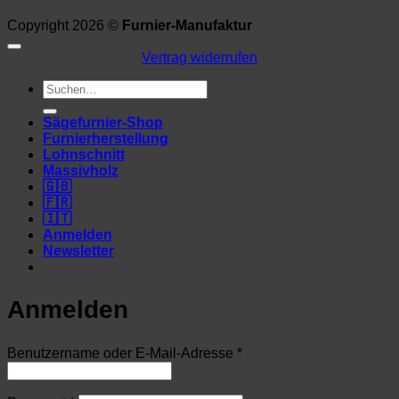
Copyright 2026 ©
Furnier-Manufaktur
Vertrag widerrufen
Suchen
nach:
Sägefurnier-Shop
Furnierherstellung
Lohnschnitt
Massivholz
🇬🇧
🇫🇷
🇮🇹
Anmelden
Newsletter
Anmelden
Erforderlich
Benutzername oder E-Mail-Adresse
*