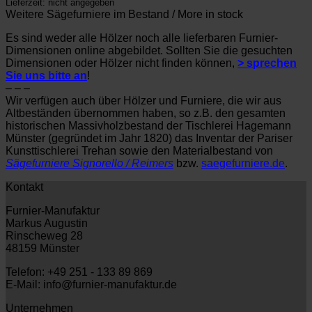
Lieferzeit: nicht angegeben
Weitere Sägefurniere im Bestand / More in stock
Es sind weder alle Hölzer noch alle lieferbaren Furnier-
Dimensionen online abgebildet. Sollten Sie die gesuchten
Dimensionen oder Hölzer nicht finden können,
> sprechen
Sie uns bitte an
!
– – –
Wir verfügen auch über Hölzer und Furniere, die wir aus
Altbeständen übernommen haben, so z.B. den gesamten
historischen Massivholzbestand der Tischlerei Hagemann
Münster (gegründet im Jahr 1820) das Inventar der Pariser
Kunsttischlerei Trehan sowie den Materialbestand von
Sägefurniere Signorello / Reimers
bzw.
saegefurniere.de
.
Kontakt
Furnier-Manufaktur
Markus Augustin
Rinscheweg 28
48159 Münster
Telefon: +49 251 - 133 89 869
E-Mail: info@furnier-manufaktur.de
Unternehmen