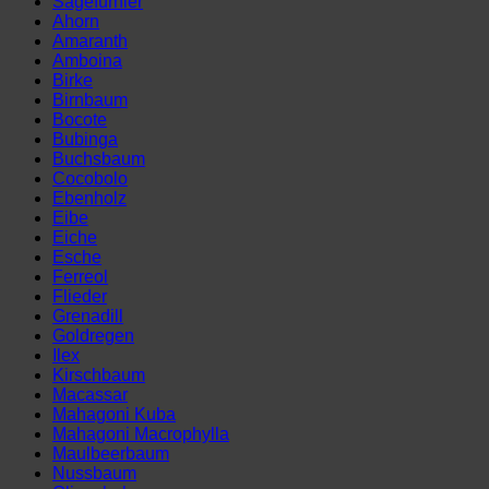
Sägefurnier
3,5
Ahorn
mm
Amaranth
(120
Amboina
x
Birke
20
Birnbaum
cm)
Bocote
Menge
Bubinga
Buchsbaum
Cocobolo
Ebenholz
Eibe
Eiche
Esche
Ferreol
Flieder
Grenadill
Goldregen
Ilex
Kirschbaum
Macassar
Mahagoni Kuba
Mahagoni Macrophylla
Maulbeerbaum
Nussbaum