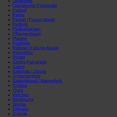
Olivenholz
Ostindischer Palisander
Padouk
Palme
Pappel / Pappel Maser
Perlholz
Pfaffenhütchen
Pflaumenbaum
Platane
Pockholz
Robinie / Falsche Akazie
Rosenholz
Rüster
Santos Palisander
Satine
Satinholz / Zitrone
Schlangenholz
Serpentwood / Marmorholz
Tchitola
Thuja
Veilchen
Weißbuche
Wenge
Zebrano
Zyricote