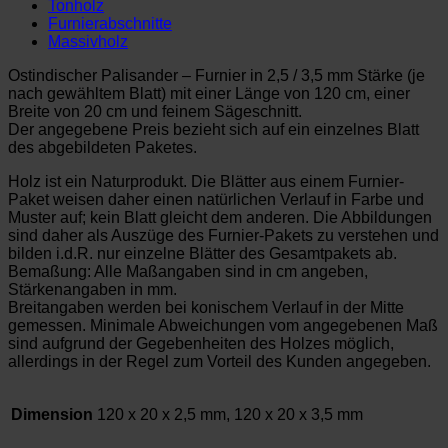
Tonholz
Furnierabschnitte
Massivholz
Ostindischer Palisander – Furnier in 2,5 / 3,5 mm Stärke (je
nach gewähltem Blatt) mit einer Länge von 120 cm, einer
Breite von 20 cm und feinem Sägeschnitt.
Der angegebene Preis bezieht sich auf ein einzelnes Blatt
des abgebildeten Paketes.
Holz ist ein Naturprodukt. Die Blätter aus einem Furnier-
Paket weisen daher einen natürlichen Verlauf in Farbe und
Muster auf; kein Blatt gleicht dem anderen. Die Abbildungen
sind daher als Auszüge des Furnier-Pakets zu verstehen und
bilden i.d.R. nur einzelne Blätter des Gesamtpakets ab.
Bemaßung: Alle Maßangaben sind in cm angeben,
Stärkenangaben in mm.
Breitangaben werden bei konischem Verlauf in der Mitte
gemessen. Minimale Abweichungen vom angegebenen Maß
sind aufgrund der Gegebenheiten des Holzes möglich,
allerdings in der Regel zum Vorteil des Kunden angegeben.
Dimension
120 x 20 x 2,5 mm, 120 x 20 x 3,5 mm