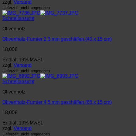
Olivenholz
Olivenholz-Furnier 2,3 mm geschliffen (40 x 15 cm)
18,00
€
Enthält 19% MwSt.
zzgl.
Versand
Lieferzeit: nicht angegeben
Schnellansicht
Olivenholz
Olivenholz-Furnier 4,5 mm geschliffen (65 x 15 cm)
18,00
€
Enthält 19% MwSt.
zzgl.
Versand
Lieferzeit: nicht angegeben
Weitere Sägefurniere im Bestand / More in stock
Es sind weder alle Hölzer noch alle lieferbaren Furnier-Dime
an
!
– – –