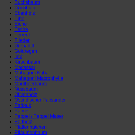
Esche
Ferreol
Flieder
Grenadill
Goldregen
Ilex
Kirschbaum
Macassar
Mahagoni Kuba
Mahagoni Macrophylla
Maulbeerbaum
Nussbaum
Olivenholz
Ostindischer Palisander
Padouk
Palme
Pappel / Pappel Maser
Perlholz
Pfaffenhütchen
Pflaumenbaum
Platane
Pockholz
Robinie / Falsche Akazie
Rosenholz
Rüster