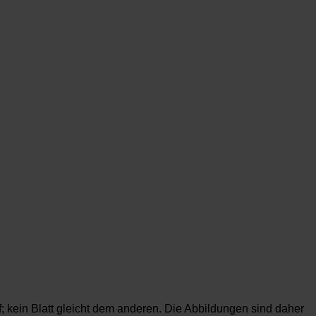
f; kein Blatt gleicht dem anderen. Die Abbildungen sind daher
rund der Gegebenheiten des Holzes möglich, allerdings in