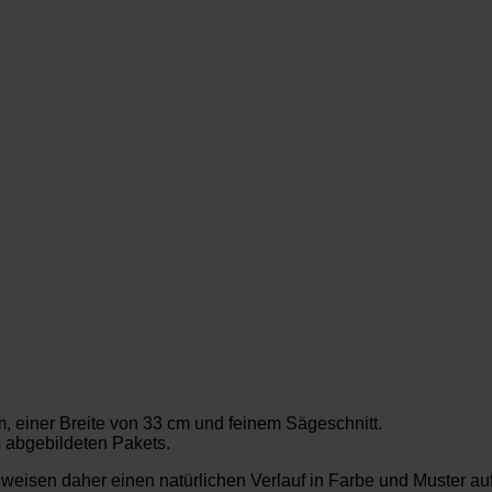
m, einer Breite von 33 cm und feinem Sägeschnitt.
s abgebildeten Pakets.
t weisen daher einen natürlichen Verlauf in Farbe und Muster au
. nur einzelne Blätter des Gesamtpakets ab.
gaben in mm.
messen. Minimale Abweichungen vom angegebenen Maß sind aufg