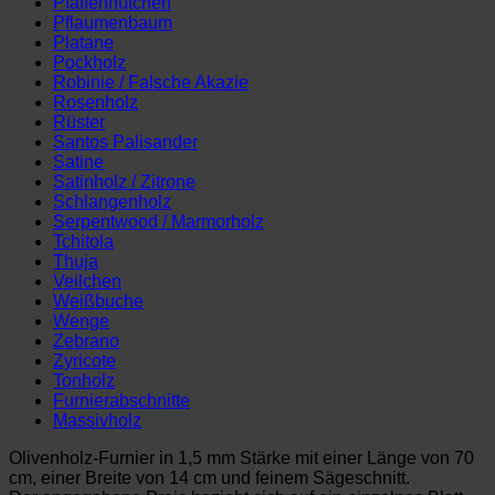
Pfaffenhütchen
Pflaumenbaum
Platane
Pockholz
Robinie / Falsche Akazie
Rosenholz
Rüster
Santos Palisander
Satine
Satinholz / Zitrone
Schlangenholz
Serpentwood / Marmorholz
Tchitola
Thuja
Veilchen
Weißbuche
Wenge
Zebrano
Zyricote
Tonholz
Furnierabschnitte
Massivholz
Olivenholz-Furnier in 1,5 mm Stärke mit einer Länge von 70
cm, einer Breite von 14 cm und feinem Sägeschnitt.