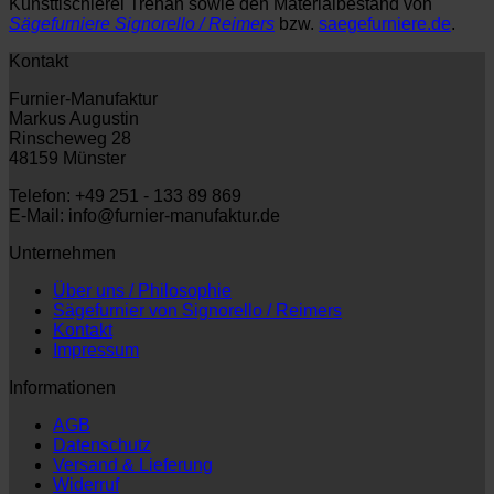
Kunsttischlerei Trehan sowie den Materialbestand von
Sägefurniere Signorello / Reimers
bzw.
saegefurniere.de
.
Kontakt
Furnier-Manufaktur
Markus Augustin
Rinscheweg 28
48159 Münster
Telefon: +49 251 - 133 89 869
E-Mail: info@furnier-manufaktur.de
Unternehmen
Über uns / Philosophie
Sägefurnier von Signorello / Reimers
Kontakt
Impressum
Informationen
AGB
Datenschutz
Versand & Lieferung
Widerruf