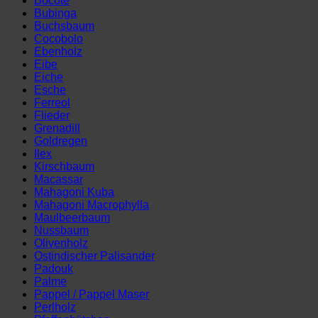
Bocote
Bubinga
Buchsbaum
Cocobolo
Ebenholz
Eibe
Eiche
Esche
Ferreol
Flieder
Grenadill
Goldregen
Ilex
Kirschbaum
Macassar
Mahagoni Kuba
Mahagoni Macrophylla
Maulbeerbaum
Nussbaum
Olivenholz
Ostindischer Palisander
Padouk
Palme
Pappel / Pappel Maser
Perlholz