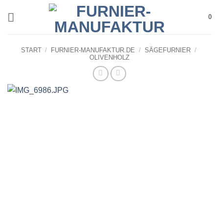
Zum
0
Inhalt
springen
START
/
FURNIER-MANUFAKTUR.DE
/
SÄGEFURNIER
/
OLIVENHOLZ