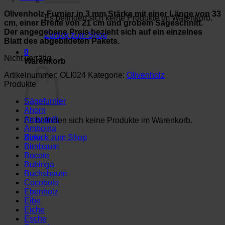
Olivenholz-Furnier in 3 mm Stärke mit einer Länge von 33
Es befinden sich keine Produkte im Warenkorb.
cm, einer Breite von 21 cm und grobem Sägeschnitt.
Der angegebene Preis bezieht sich auf ein einzelnes
Zurück zum Shop
Blatt des abgebildeten Pakets.
0
Nicht vorrätig
Warenkorb
Artikelnummer:
OLI024
Kategorie:
Olivenholz
Produkte
Sägefurnier
Ahorn
Amaranth
Es befinden sich keine Produkte im Warenkorb.
Amboina
Birke
Zurück zum Shop
Birnbaum
Bocote
Bubinga
Buchsbaum
Cocobolo
Ebenholz
Eibe
Eiche
Esche