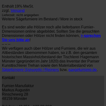
Enthält 19% MwSt.
zzgl.
Versand
Lieferzeit: nicht angegeben
Weitere Sägefurniere im Bestand / More in stock
Es sind weder alle Hölzer noch alle lieferbaren Furnier-
Dimensionen online abgebildet. Sollten Sie die gesuchten
Dimensionen oder Hölzer nicht finden können,
> sprechen
Sie uns bitte an
!
– – –
Wir verfügen auch über Hölzer und Furniere, die wir aus
Altbeständen übernommen haben, so z.B. den gesamten
historischen Massivholzbestand der Tischlerei Hagemann
Münster (gegründet im Jahr 1820) das Inventar der Pariser
Kunsttischlerei Trehan sowie den Materialbestand von
Sägefurniere Signorello / Reimers
bzw.
saegefurniere.de
.
Kontakt
Furnier-Manufaktur
Markus Augustin
Rinscheweg 28
48159 Münster