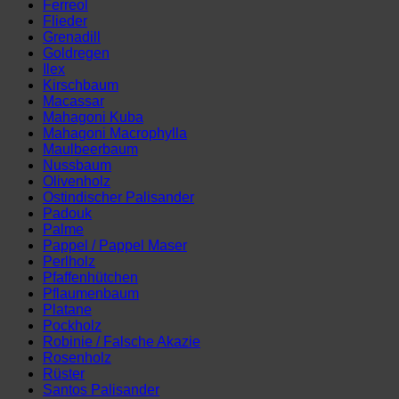
Ferreol
Flieder
Grenadill
Goldregen
Ilex
Kirschbaum
Macassar
Mahagoni Kuba
Mahagoni Macrophylla
Maulbeerbaum
Nussbaum
Olivenholz
Ostindischer Palisander
Padouk
Palme
Pappel / Pappel Maser
Perlholz
Pfaffenhütchen
Pflaumenbaum
Platane
Pockholz
Robinie / Falsche Akazie
Rosenholz
Rüster
Santos Palisander