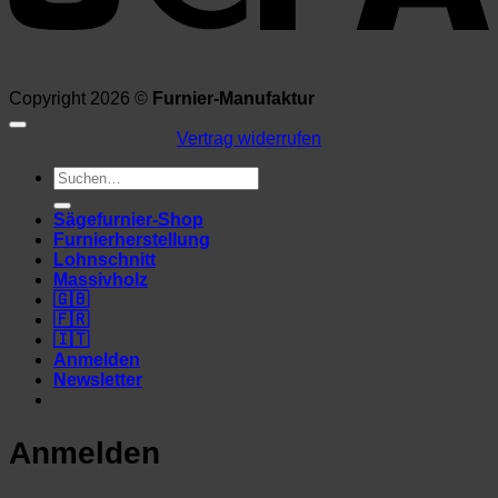
Copyright 2026 ©
Furnier-Manufaktur
Vertrag widerrufen
Suchen
nach:
Sägefurnier-Shop
Furnierherstellung
Lohnschnitt
Massivholz
🇬🇧
🇫🇷
🇮🇹
Anmelden
Newsletter
Anmelden