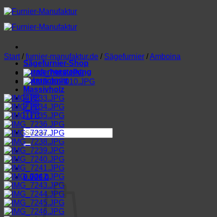
Zum
Inhalt
springen
Start
/
furnier-manufaktur.de
/
Sägefurnier
/
Amboina
Sägefurnier-Shop
Furnierherstellung
Lohnschnitt
Massivholz
🇬🇧
🇫🇷
🇮🇹
Suchen
nach:
0,00
€
0