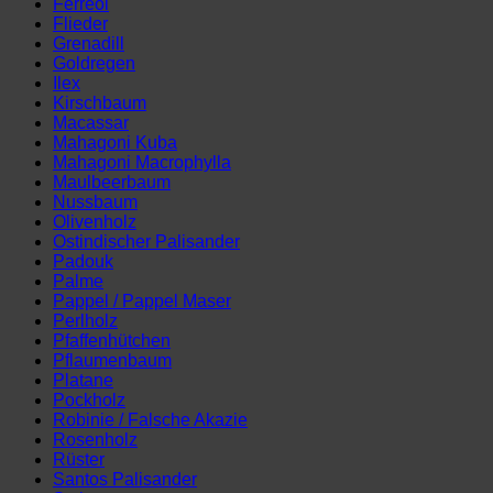
Ferreol
Flieder
Grenadill
Goldregen
Ilex
Kirschbaum
Macassar
Mahagoni Kuba
Mahagoni Macrophylla
Maulbeerbaum
Nussbaum
Olivenholz
Ostindischer Palisander
Padouk
Palme
Pappel / Pappel Maser
Perlholz
Pfaffenhütchen
Pflaumenbaum
Platane
Pockholz
Robinie / Falsche Akazie
Rosenholz
Rüster
Santos Palisander