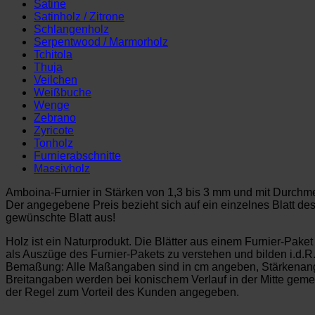
Satine
Satinholz / Zitrone
Schlangenholz
Serpentwood / Marmorholz
Tchitola
Thuja
Veilchen
Weißbuche
Wenge
Zebrano
Zyricote
Tonholz
Furnierabschnitte
Massivholz
Amboina-Furnier in Stärken von 1,3 bis 3 mm und mit Durchm
Der angegebene Preis bezieht sich auf ein einzelnes Blatt de
gewünschte Blatt aus!
Holz ist ein Naturprodukt. Die Blätter aus einem Furnier-Pake
als Auszüge des Furnier-Pakets zu verstehen und bilden i.d.R
Bemaßung: Alle Maßangaben sind in cm angeben, Stärkenan
Breitangaben werden bei konischem Verlauf in der Mitte ge
der Regel zum Vorteil des Kunden angegeben.