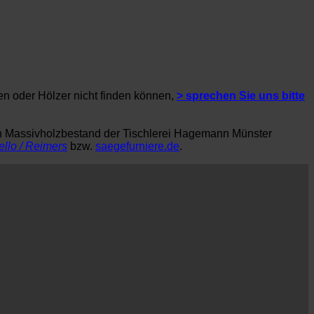
en oder Hölzer nicht finden können,
> sprechen Sie uns bitte
en Massivholzbestand der Tischlerei Hagemann Münster
ello / Reimers
bzw.
saegefurniere.de
.