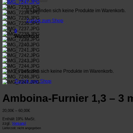
Es befinden sich keine Produkte im Warenkorb.
Zurück zum Shop
0
Warenkorb
Es befinden sich keine Produkte im Warenkorb.
Zurück zum Shop
Amboina-Furnier 1,3 – 3
Preisspanne:
20,00
€
–
60,00
€
20,00€
Enthält 19% MwSt.
bis
zzgl.
Versand
60,00€
Lieferzeit: nicht angegeben