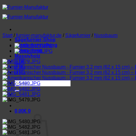
Zum
Inhalt
springen
Start
/
furnier-manufaktur.de
/
Sägefurnier
/
Nussbaum
Sägefurnier-Shop
Furnierherstellung
Lohnschnitt
Massivholz
🇬🇧
🇫🇷
🇮🇹
Suchen
nach:
0,00
€
0