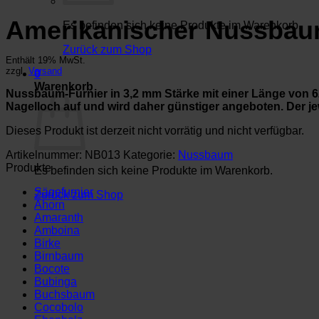
Amerikanischer Nussbaum
Es befinden sich keine Produkte im Warenkorb.
Zurück zum Shop
Enthält 19% MwSt.
zzgl.
Versand
0
Warenkorb
Nussbaum-Furnier in 3,2 mm Stärke mit einer Länge von 62
Nagelloch auf und wird daher günstiger angeboten. Der jew
Dieses Produkt ist derzeit nicht vorrätig und nicht verfügbar.
Artikelnummer:
NB013
Kategorie:
Nussbaum
Produkte
Es befinden sich keine Produkte im Warenkorb.
Sägefurnier
Zurück zum Shop
Ahorn
Amaranth
Amboina
Birke
Birnbaum
Bocote
Bubinga
Buchsbaum
Cocobolo