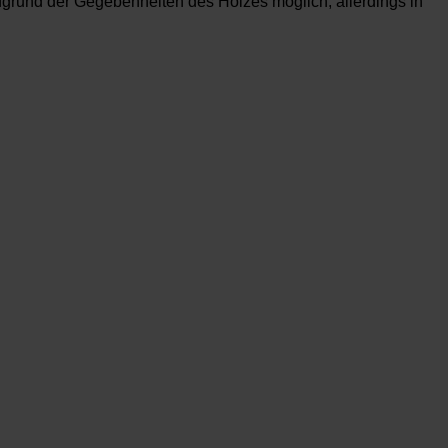
rund der Gegebenheiten des Holzes möglich, allerdings in