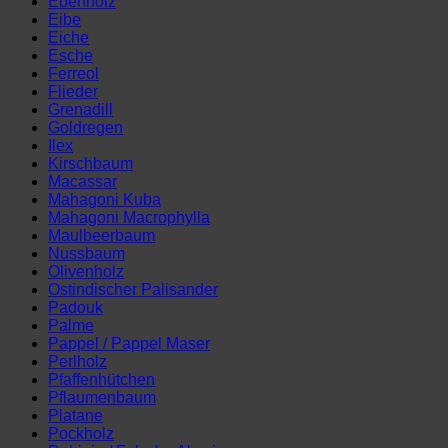
Ebenholz
Eibe
Eiche
Esche
Ferreol
Flieder
Grenadill
Goldregen
Ilex
Kirschbaum
Macassar
Mahagoni Kuba
Mahagoni Macrophylla
Maulbeerbaum
Nussbaum
Olivenholz
Ostindischer Palisander
Padouk
Palme
Pappel / Pappel Maser
Perlholz
Pfaffenhütchen
Pflaumenbaum
Platane
Pockholz