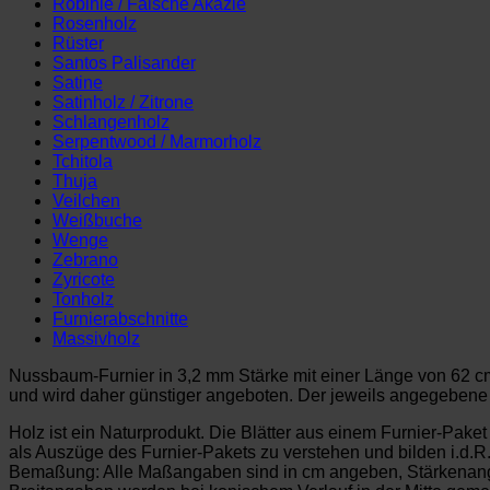
Robinie / Falsche Akazie
Rosenholz
Rüster
Santos Palisander
Satine
Satinholz / Zitrone
Schlangenholz
Serpentwood / Marmorholz
Tchitola
Thuja
Veilchen
Weißbuche
Wenge
Zebrano
Zyricote
Tonholz
Furnierabschnitte
Massivholz
Nussbaum-Furnier in 3,2 mm Stärke mit einer Länge von 62 cm,
und wird daher günstiger angeboten. Der jeweils angegebene P
Holz ist ein Naturprodukt. Die Blätter aus einem Furnier-Pake
als Auszüge des Furnier-Pakets zu verstehen und bilden i.d.R
Bemaßung: Alle Maßangaben sind in cm angeben, Stärkenan