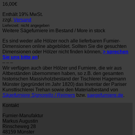
16,00
€
Enthält 19% MwSt.
zzgl.
Versand
Lieferzeit: nicht angegeben
Weitere Sägefurniere im Bestand / More in stock
Es sind weder alle Hölzer noch alle lieferbaren Furnier-
Dimensionen online abgebildet. Sollten Sie die gesuchten
Dimensionen oder Hölzer nicht finden können,
> sprechen
Sie uns bitte an
!
– – –
Wir verfügen auch über Hölzer und Furniere, die wir aus
Altbeständen übernommen haben, so z.B. den gesamten
historischen Massivholzbestand der Tischlerei Hagemann
Münster (gegründet im Jahr 1820) das Inventar der Pariser
Kunsttischlerei Trehan sowie den Materialbestand von
Sägefurniere Signorello / Reimers
bzw.
saegefurniere.de
.
Kontakt
Furnier-Manufaktur
Markus Augustin
Rinscheweg 28
48159 Münster