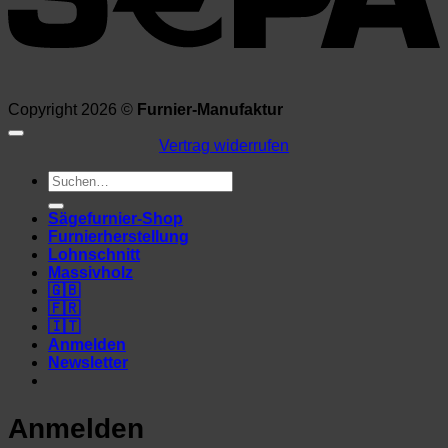
Copyright 2026 ©
Furnier-Manufaktur
Vertrag widerrufen
Suchen
nach:
Sägefurnier-Shop
Furnierherstellung
Lohnschnitt
Massivholz
🇬🇧
🇫🇷
🇮🇹
Anmelden
Newsletter
Anmelden