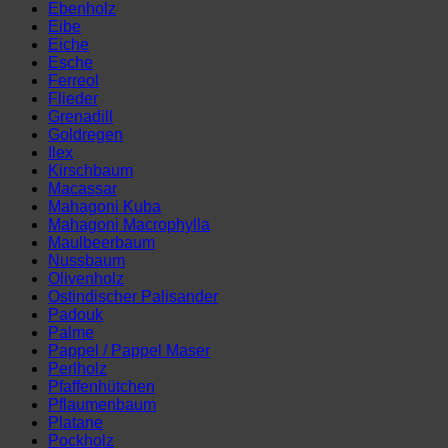
Ebenholz
Eibe
Eiche
Esche
Ferreol
Flieder
Grenadill
Goldregen
Ilex
Kirschbaum
Macassar
Mahagoni Kuba
Mahagoni Macrophylla
Maulbeerbaum
Nussbaum
Olivenholz
Ostindischer Palisander
Padouk
Palme
Pappel / Pappel Maser
Perlholz
Pfaffenhütchen
Pflaumenbaum
Platane
Pockholz