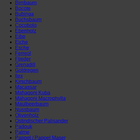
Birnbaum
Bocote
Bubinga
Buchsbaum
Cocobolo
Ebenholz
Eibe
Eiche
Esche
Ferreol
Flieder
Grenadill
Goldregen
Ilex
Kirschbaum
Macassar
Mahagoni Kuba
Mahagoni Macrophylla
Maulbeerbaum
Nussbaum
Olivenholz
Ostindischer Palisander
Padouk
Palme
Pappel / Pappel Maser