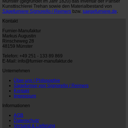
Münster (gegründet im Jahr 1820) das Inventar der Pariser
Kunsttischlerei Trehan sowie den Materialbestand von
Sägefurniere Signorello / Reimers
bzw.
saegefurniere.de
.
Kontakt
Furnier-Manufaktur
Markus Augustin
Rinscheweg 28
48159 Münster
Telefon: +49 251 - 133 89 869
E-Mail: info@furnier-manufaktur.de
Unternehmen
Über uns / Philosophie
Sägefurnier von Signorello / Reimers
Kontakt
Impressum
Informationen
AGB
Datenschutz
Versand & Lieferung