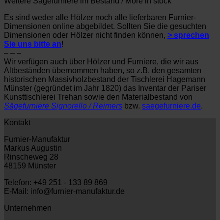
Weitere Sägefurniere im Bestand / More in stock
Es sind weder alle Hölzer noch alle lieferbaren Furnier-
Dimensionen online abgebildet. Sollten Sie die gesuchten
Dimensionen oder Hölzer nicht finden können,
> sprechen
Sie uns bitte an
!
– – –
Wir verfügen auch über Hölzer und Furniere, die wir aus
Altbeständen übernommen haben, so z.B. den gesamten
historischen Massivholzbestand der Tischlerei Hagemann
Münster (gegründet im Jahr 1820) das Inventar der Pariser
Kunsttischlerei Trehan sowie den Materialbestand von
Sägefurniere Signorello / Reimers
bzw.
saegefurniere.de
.
Kontakt
Furnier-Manufaktur
Markus Augustin
Rinscheweg 28
48159 Münster
Telefon: +49 251 - 133 89 869
E-Mail: info@furnier-manufaktur.de
Unternehmen