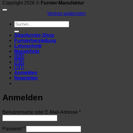
Copyright 2026 ©
Furnier-Manufaktur
Vertrag widerrufen
Suchen
nach:
Sägefurnier-Shop
Furnierherstellung
Lohnschnitt
Massivholz
🇬🇧
🇫🇷
🇮🇹
Anmelden
Newsletter
Anmelden
Erforderlich
Benutzername oder E-Mail-Adresse
*
Erforderlich
Passwort
*