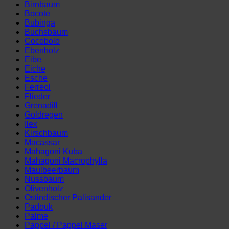
Birnbaum
Bocote
Bubinga
Buchsbaum
Cocobolo
Ebenholz
Eibe
Eiche
Esche
Ferreol
Flieder
Grenadill
Goldregen
Ilex
Kirschbaum
Macassar
Mahagoni Kuba
Mahagoni Macrophylla
Maulbeerbaum
Nussbaum
Olivenholz
Ostindischer Palisander
Padouk
Palme
Pappel / Pappel Maser