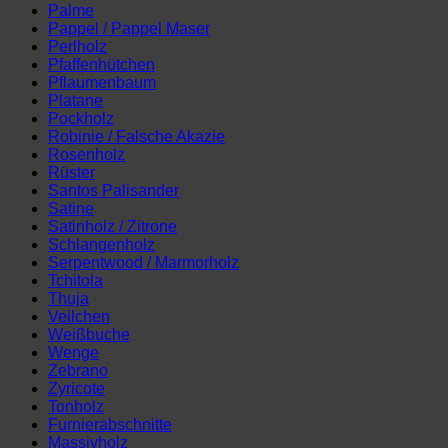
Palme
Pappel / Pappel Maser
Perlholz
Pfaffenhütchen
Pflaumenbaum
Platane
Pockholz
Robinie / Falsche Akazie
Rosenholz
Rüster
Santos Palisander
Satine
Satinholz / Zitrone
Schlangenholz
Serpentwood / Marmorholz
Tchitola
Thuja
Veilchen
Weißbuche
Wenge
Zebrano
Zyricote
Tonholz
Furnierabschnitte
Massivholz