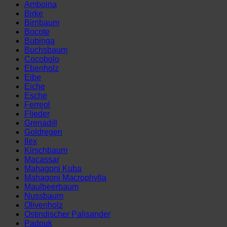
Menge
Amboina
Birke
Birnbaum
Bocote
Bubinga
Buchsbaum
Cocobolo
Ebenholz
Eibe
Eiche
Esche
Ferreol
Flieder
Grenadill
Goldregen
Ilex
Kirschbaum
Macassar
Mahagoni Kuba
Mahagoni Macrophylla
Maulbeerbaum
Nussbaum
Olivenholz
Ostindischer Palisander
Padouk