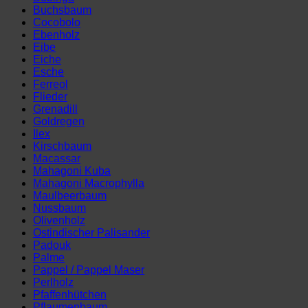
Buchsbaum
Cocobolo
Ebenholz
Eibe
Eiche
Esche
Ferreol
Flieder
Grenadill
Goldregen
Ilex
Kirschbaum
Macassar
Mahagoni Kuba
Mahagoni Macrophylla
Maulbeerbaum
Nussbaum
Olivenholz
Ostindischer Palisander
Padouk
Palme
Pappel / Pappel Maser
Perlholz
Pfaffenhütchen
Pflaumenbaum