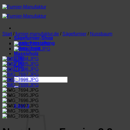
Zum
Inhalt
springen
Start
/
furnier-manufaktur.de
/
Sägefurnier
/
Nussbaum
Sägefurnier-Shop
Furnierherstellung
Lohnschnitt
Massivholz
🇬🇧
🇫🇷
🇮🇹
Suchen
nach:
0,00
€
0