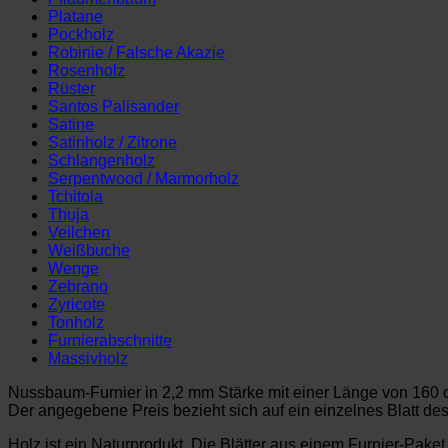
Platane
Pockholz
Robinie / Falsche Akazie
Rosenholz
Rüster
Santos Palisander
Satine
Satinholz / Zitrone
Schlangenholz
Serpentwood / Marmorholz
Tchitola
Thuja
Veilchen
Weißbuche
Wenge
Zebrano
Zyricote
Tonholz
Furnierabschnitte
Massivholz
Nussbaum-Furnier in 2,2 mm Stärke mit einer Länge von 160 c
Der angegebene Preis bezieht sich auf ein einzelnes Blatt de
Holz ist ein Naturprodukt. Die Blätter aus einem Furnier-Pake