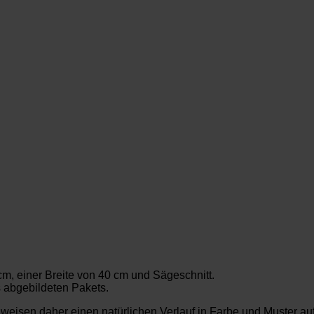
m, einer Breite von 40 cm und Sägeschnitt.
s abgebildeten Pakets.
t weisen daher einen natürlichen Verlauf in Farbe und Muster au